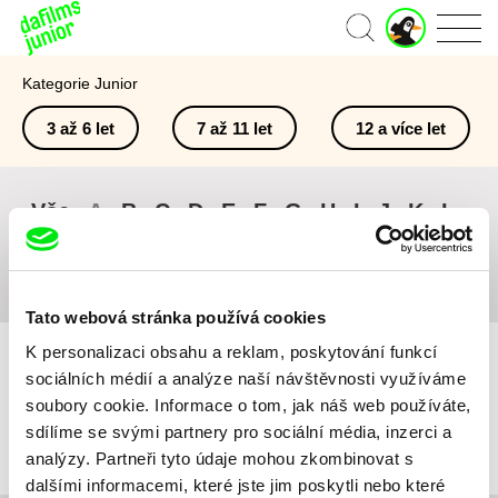
J
Domů
u
n
Kategorie Junior
i
o
3 až 6 let
7 až 11 let
12 a více let
r
ú
č
e
Vše
A
B
C
D
E
F
G
H
I
J
K
L
t
M
N
O
P
Q
R
S
T
U
V
W
X
Y
Z
#
Tato webová stránka používá cookies
K personalizaci obsahu a reklam, poskytování funkcí
sociálních médií a analýze naší návštěvnosti využíváme
soubory cookie. Informace o tom, jak náš web používáte,
sdílíme se svými partnery pro sociální média, inzerci a
Pro vybraná kritéria nebyl v katalogu nalezen žádný film.
analýzy. Partneři tyto údaje mohou zkombinovat s
dalšími informacemi, které jste jim poskytli nebo které