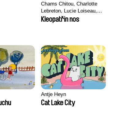
Chams Chitou, Charlotte
Lebreton, Lucie Loiseau,
Mikahel Meah, Maxime
Kleopatřin nos
Monier, Marc
Razafindralambo, Aymeric
Rondol, Jonathan Salvi,
Anthony Trefleze
Antje Heyn
duchu
Cat Lake City