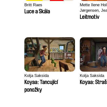
Britt Raes
Mette Ilene Hol
Jørgensen, Jea
Luce a Skála
Nørgaard, Mar
Leitmotiv
Kolja Saksida
Kolja Saksida
Koyaa: Tancující
Koyaa: Straš
ponožky