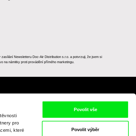
ílání Newsletteru Doc-Air Distribution s.r.o. a potvrzuji, že jsem si
o na námitky proti provádění přímého marketingu.
Na začátek stránky
Povolit vše
těvnosti
tnery pro
Povolit výběr
acemi, které