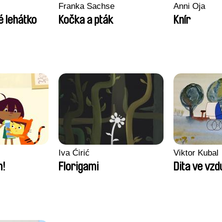
Franka Sachse
Anni Oja
é lehátko
Kočka a pták
Knír
Iva Ćirić
Viktor Kubal
m!
Florigami
Dita ve vz