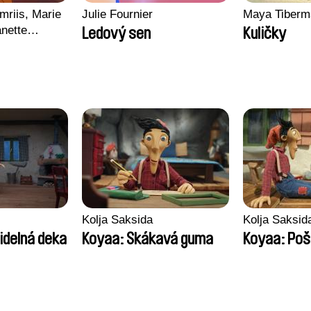
mriis, Marie
Julie Fournier
Maya Tiberm
nette
Ledový sen
Kuličky
ie Thorhauge
Kolja Saksida
Kolja Saksid
idelná deka
Koyaa: Skákavá guma
Koyaa: Poš