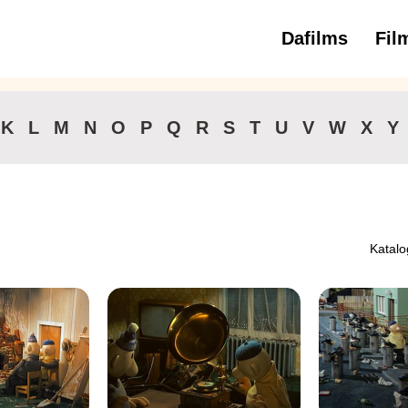
Dafilms
Fil
3 
K
L
M
N
O
P
Q
R
S
T
U
V
W
X
Y
Katalo