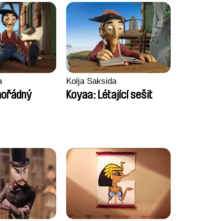
a
Kolja Saksida
mořádný
Koyaa: Létající sešit