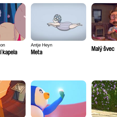
ton
Antje Heyn
Malý švec
í kapela
Meta