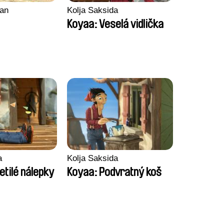
an
Kolja Saksida
Koyaa: Veselá vidlička
a
Kolja Saksida
etilé nálepky
Koyaa: Podvratný koš