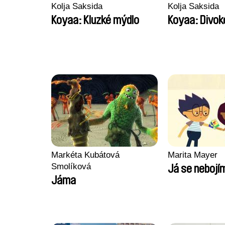
Kolja Saksida
Kolja Saksida
Koyaa: Kluzké mýdlo
Koyaa: Divok
Markéta Kubátová
Marita Mayer
Smolíková
Já se nebojí
Jáma