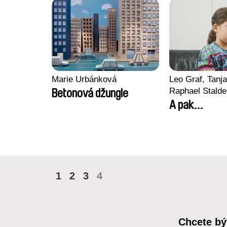
Marie Urbánková
Leo Graf, Tanja
Raphael Stalde
Betonová džungle
A pak...
1
2
3
4
Chcete bý