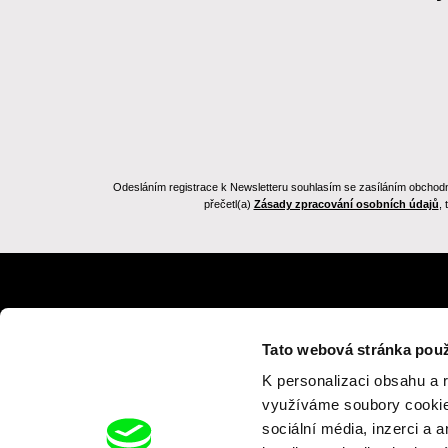
Odesláním registrace k Newsletteru souhlasím se zasíláním obchodních
přečetl(a)
Zásady zpracování osobních údajů
,
Zpět na dafilms.cz
Tato webová stránka použ
K personalizaci obsahu a 
využíváme soubory cookie.
sociální média, inzerci a 