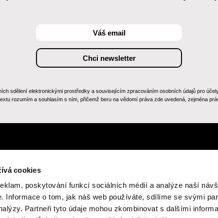
 sdělení elektronickými prostředky a souvisejícím zpracováním osobních údajů pro účely zas
 textu rozumím a souhlasím s ním, přičemž beru na vědomí práva zde uvedená, zejména práv
ívá cookies
reklam, poskytování funkcí sociálních médií a analýze naší návš
 Informace o tom, jak náš web používáte, sdílíme se svými par
analýzy. Partneři tyto údaje mohou zkombinovat s dalšími inform