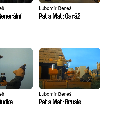
eš
Lubomír Beneš
Generální
Pat a Mat: Garáž
eš
Lubomír Beneš
Budka
Pat a Mat: Brusle