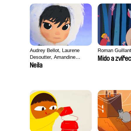
Audrey Bellot, Laurene
Roman Guillan
Desoutter, Amandine
Mido a zvířec
Fernandes, Ludivine
Neila
Lahaeye, Lucas Langou,
David Tabar, Guillaume
Vezzoli, Eline Zhang