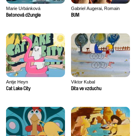
Marie Urbánková
Gabriel Augerai, Romain
Augier, Laurie Pereira De
Betonová džungle
BUM
Figueiredo, Charles Di Cicco,
Yannick Jacquin
Antje Heyn
Viktor Kubal
Cat Lake City
Dita ve vzduchu