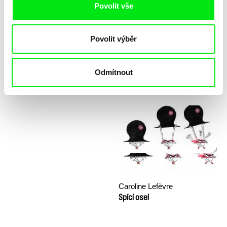
Povolit vše
Povolit výběr
Odmítnout
Katarzyna K. Pieróg
Sny a Důstojnost (workshop)
Sestra
Caroline Lefèvre
Spící osel