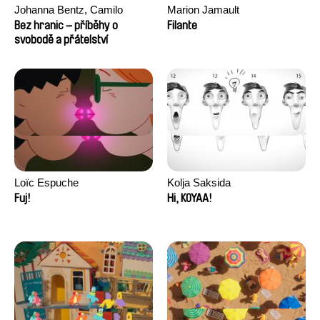
Johanna Bentz, Camilo
Marion Jamault
Colmenares, Sandra Dajani,
Bez hranic – příběhy o
Filante
Madeleine Dallmeyer, Nazgol
svobodě a přátelství
Emami, Diana Menestrey,
Khaled Nawal, Nada Riyad
Loïc Espuche
Kolja Saksida
Fuj!
Hi, KOYAA!