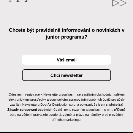
1
2
3
Chcete být pravidelně informováni o novinkách v
junior programu?
Odesláním registrace k Newsletteru souhlasím se zasíláním obchodních sdělení
elektronickými prostředky a souvisejícím zpracováním osobních údajů pro účely
zasílání Newsletteru Doc-Air Distribution s.r.o. a potvrzuji, že jsem si přečetl(a)
Zásady zpracování osobních údajů
, textu rozumím a souhlasím s ním, přičemž
beru na vědomí práva zde uvedená, zejména právo na námitky proti provádění
přímého marketingu.