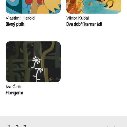
Vlastimil Herold
Viktor Kubal
Divný pták
Dva dobří kamarádi
Iva Ćirić
Florigami