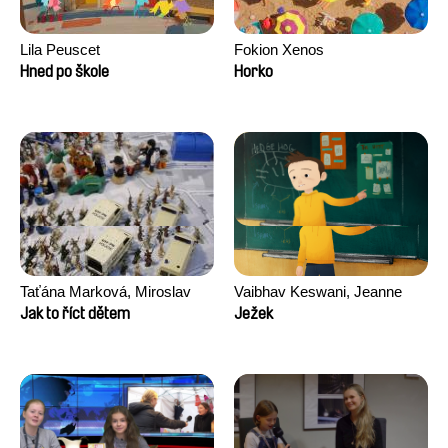
Lila Peuscet
Fokion Xenos
Hned po škole
Horko
Taťána Marková, Miroslav
Vaibhav Keswani, Jeanne
Trejtnar
Laureau, Colombine Majou,
Jak to říct dětem
Ježek
Morgane Mattard, Kaisa
Pirttinen, Jong-ha Yoon