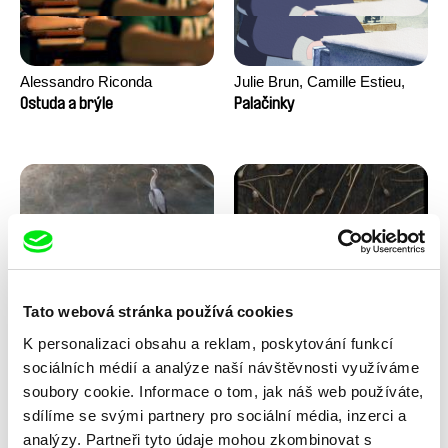
Alessandro Riconda
Julie Brun, Camille Estieu,
Jiamin Peng
Ostuda a brýle
Palačinky
Tato webová stránka používá cookies
Milan Baulard, Ismail
Květa Chaloupková
K personalizaci obsahu a reklam, poskytování funkcí
Berrahma, Flore Dupont,
(Přibylová)
Pod ledem
Pohádka z cukřenky
Laurie Estampes, Quentin
sociálních médií a analýze naší návštěvnosti využíváme
Nory, Hugo Potin
soubory cookie. Informace o tom, jak náš web používáte,
sdílíme se svými partnery pro sociální média, inzerci a
analýzy. Partneři tyto údaje mohou zkombinovat s