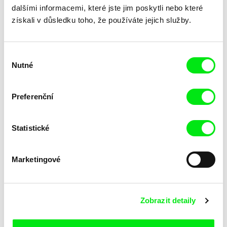
dalšími informacemi, které jste jim poskytli nebo které
získali v důsledku toho, že používáte jejich služby.
Výběr
Katarina Lundquist
Ru Kuwahata, Max Porter
Nutné
souhlasu
Pomněnka
Prázdný prostor
Preferenční
Statistické
Marketingové
Linda Kallistová Jablonská
Taye Cimon, Pierre Coëz,
Julie Groux, Sandra Leydier,
Psí láska
Růžový kód
Zobrazit detaily
Manuarii Morel, Romain
Seisson