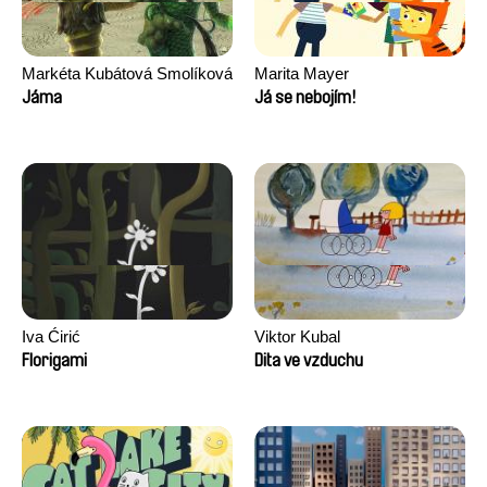
Markéta Kubátová Smolíková
Marita Mayer
Jáma
Já se nebojím!
Iva Ćirić
Viktor Kubal
Florigami
Dita ve vzduchu