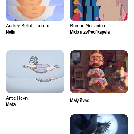
Audrey Bellot, Laurene
Roman Guillanton
Desoutter, Amandine
Neila
Mido a zvířecí kapela
Fernandes, Ludivine
Lahaeye, Lucas Langou,
David Tabar, Guillaume
Vezzoli, Eline Zhang
Antje Heyn
Malý švec
Meta