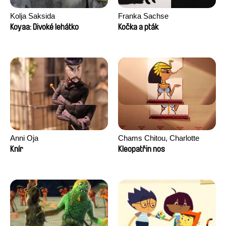
Kolja Saksida
Franka Sachse
Koyaa: Divoké lehátko
Kočka a pták
Anni Oja
Chams Chitou, Charlotte
Lebreton, Lucie Loiseau,
Knír
Kleopatřin nos
Mikahel Meah, Maxime
Monier, Marc
Razafindralambo, Aymeric
Rondol, Jonathan Salvi,
Anthony Trefleze