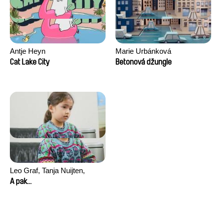
Antje Heyn
Marie Urbánková
Cat Lake City
Betonová džungle
Leo Graf, Tanja Nuijten,
Raphael Stalder
A pak...