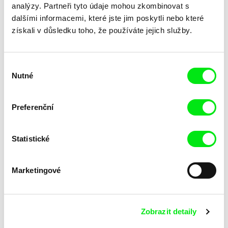
analýzy. Partneři tyto údaje mohou zkombinovat s
dalšími informacemi, které jste jim poskytli nebo které
získali v důsledku toho, že používáte jejich služby.
Výběr
Nutné
souhlasu
Kolja Saksida
Kolja Saksida
Koyaa: Strašidelná deka
Koyaa: Skákavá guma
Preferenční
Statistické
Marketingové
Kolja Saksida
Kolja Saksida
Zobrazit detaily
Koyaa: Pošetilé nálepky
Koyaa: Podvratný koš