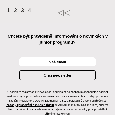
1
2
3
4
Chcete být pravidelně informováni o novinkách v
junior programu?
Odesláním registrace k Newsletteru souhlasím se zasíláním obchodních sdělení
elektronickými prostředky a souvisejícím zpracováním osobních údajů pro účely
zasílání Newsletteru Doc-Air Distribution s.r.o. a potvrzuji, že jsem si přečetl(a)
Zásady zpracování osobních údajů
, textu rozumím a souhlasím s ním, přičemž
beru na vědomí práva zde uvedená, zejména právo na námitky proti provádění
přímého marketingu.