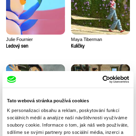
Julie Fournier
Maya Tiberman
Ledový sen
Kuličky
Tato webová stránka používá cookies
K personalizaci obsahu a reklam, poskytování funkcí
Kolja Saksida
Kolja Saksida
sociálních médií a analýze naší návštěvnosti využíváme
Koyaa: Veselá vidlička
Koyaa: Tancující ponožky
soubory cookie. Informace o tom, jak náš web používáte,
sdílíme se svými partnery pro sociální média, inzerci a