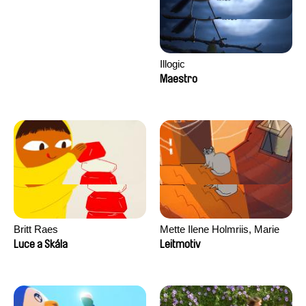
Illogic
Maestro
Britt Raes
Mette Ilene Holmriis, Marie
Jørgensen, Jeanette
Luce a Skála
Leitmotiv
Nørgaard, Marie Thorhauge