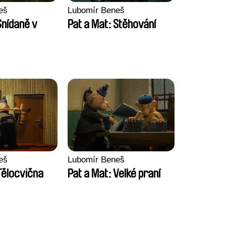
eš
Lubomír Beneš
Snídaně v
Pat a Mat: Stěhování
eš
Lubomír Beneš
Tělocvična
Pat a Mat: Velké praní