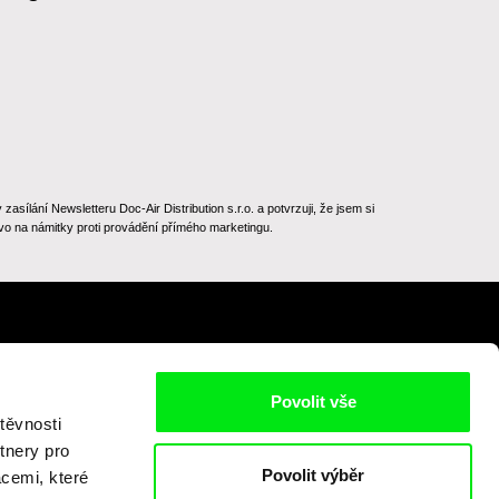
ílání Newsletteru Doc-Air Distribution s.r.o. a potvrzuji, že jsem si
o na námitky proti provádění přímého marketingu.
Na začátek stránky
Povolit vše
těvnosti
tnery pro
Povolit výběr
acemi, které