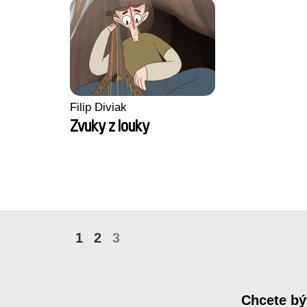
Filip Diviak
Zvuky z louky
1
2
3
Chcete bý