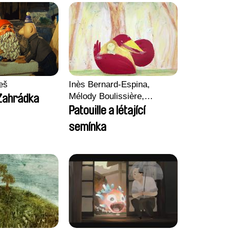
eš
Inès Bernard-Espina,
Mélody Boulissière,
 Zahrádka
Clémentine Campos
Patouille a létající
semínka