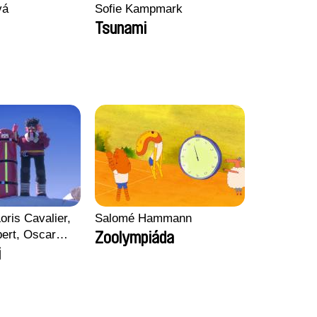
vá
Sofie Kampmark
Tsunami
oris Cavalier,
Salomé Hammann
bert, Oscar
Zoolympiáda
i