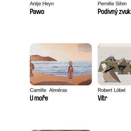
Antje Heyn
Pernille Sihm
Pawo
Podivný zvuk
Camille​ ​ ​Alméras
Robert Löbel
U moře
Vítr