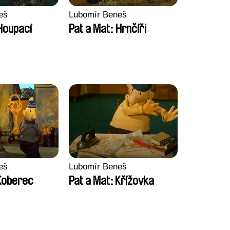
eš
Lubomír Beneš
Houpací
Pat a Mat: Hrnčíři
eš
Lubomír Beneš
 Koberec
Pat a Mat: Křížovka