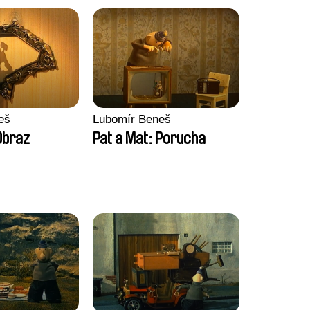
eš
Lubomír Beneš
Obraz
Pat a Mat: Porucha