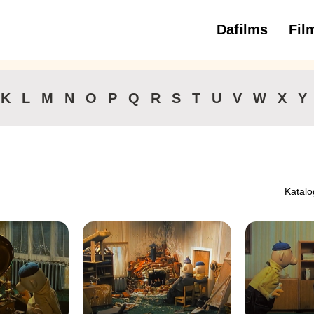
Dafilms
Fil
3 
K
L
M
N
O
P
Q
R
S
T
U
V
W
X
Y
Katalo