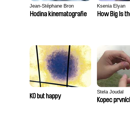
Jean-Stéphane Bron
Ksenia Elyan
Hodina kinematografie
How Big Is t
Stela Joudal
KO but happy
Kopec prvníc