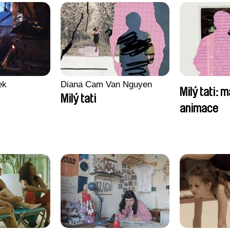
ek
Diana Cam Van Nguyen
Milý tati: m
Milý tati
animace