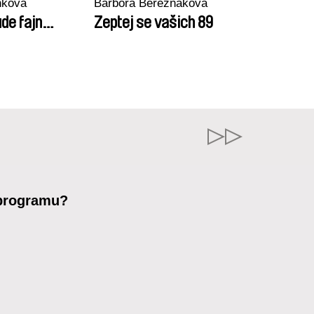
nková
Barbora Berezňáková
de fajn…
Zeptej se vašich 89
 programu?