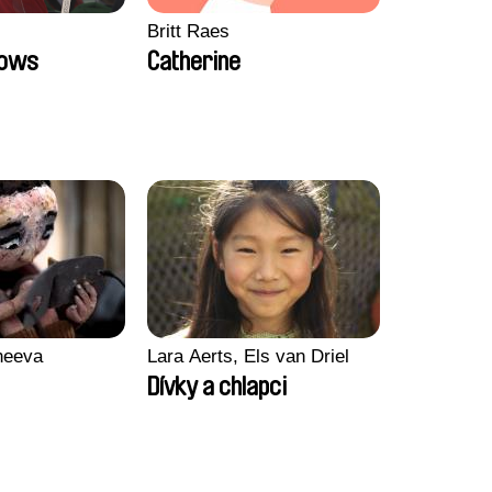
Britt Raes
Bows
Catherine
heeva
Lara Aerts, Els van Driel
Dívky a chlapci