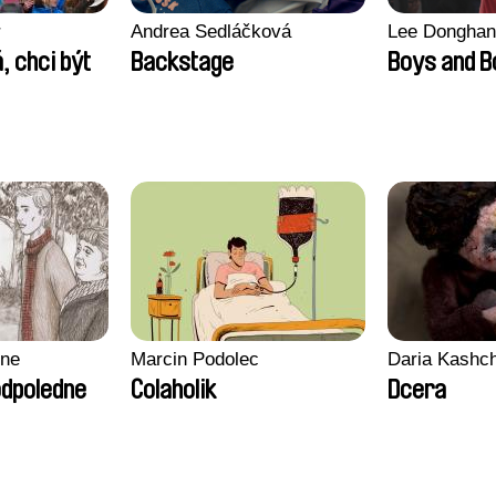
r
Andrea Sedláčková
Lee Donghan
, chci být
Backstage
Boys and 
gne
Marcin Podolec
Daria Kashc
odpoledne
Colaholik
Dcera