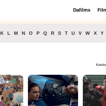
Dafilms
Fil
3 
K
L
M
N
O
P
Q
R
S
T
U
V
W
X
Y
Katalo