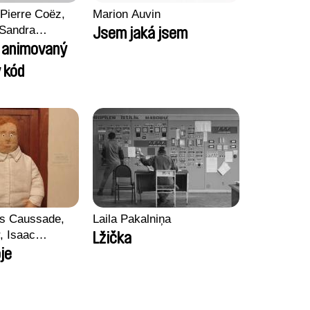
Pierre Coëz,
Marion Auvin
 Sandra
Jsem jaká jsem
arii Morel,
l animovaný
son
 kód
ss Caussade,
Laila Pakalniņa
r, Isaac
Lžička
je