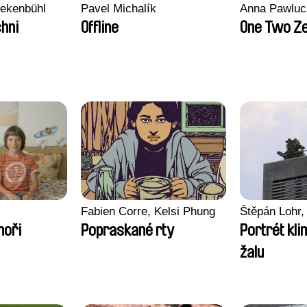
nekenbühl
Pavel Michalík
Anna Pawluc
hni
Offline
One Two Z
Fabien Corre, Kelsi Phung
Štěpán Lohr,
moři
Popraskané rty
Portrét kl
žalu