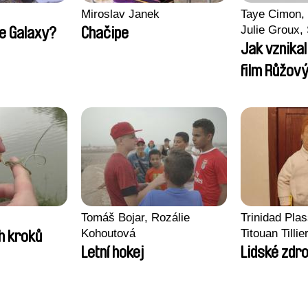
Miroslav Janek
Taye Cimon, 
Julie Groux,
he Galaxy?
Chačipe
Leydier, Manu
Jak vznika
Romain Seis
film Růžový
Tomáš Bojar, Rozálie
Trinidad Pla
Kohoutová
Titouan Tillie
h kroků
Wenzek
Letní hokej
Lidské zdro