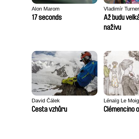
Alon Marom
Vladimír Turne
17 seconds
Až budu velká
naživu
David Čálek
Lénaïg Le Moi
Cesta vzhůru
Clémencino 