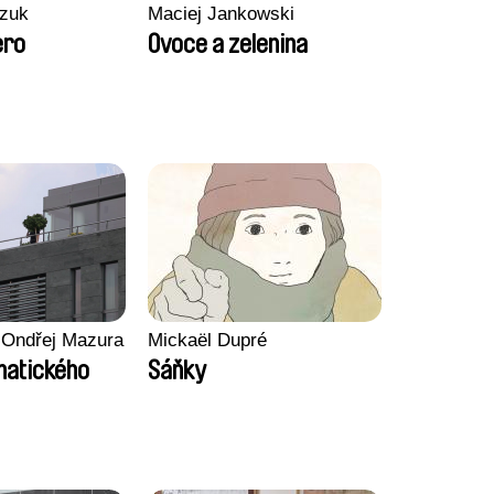
zuk
Maciej Jankowski
ero
Ovoce a zelenina
 Ondřej Mazura
Mickaël Dupré
imatického
Sáňky