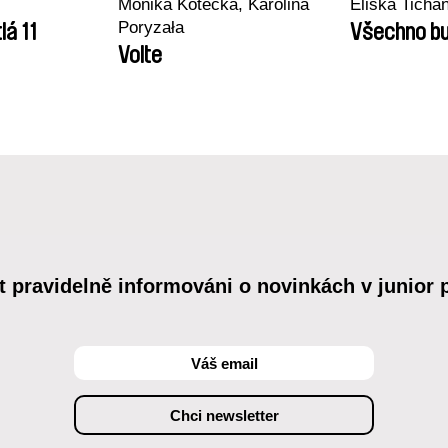
Monika Kotecka, Karolina
Eliška Tichá
Poryzała
lá 11
Všechno bu
Volte
t pravidelně informováni o novinkách v junior