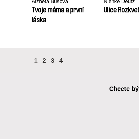
Alžběta Bušová
Nienke Deutz
Tvoje máma a první
Ulice Rozkvet
láska
1
2
3
4
Chcete bý