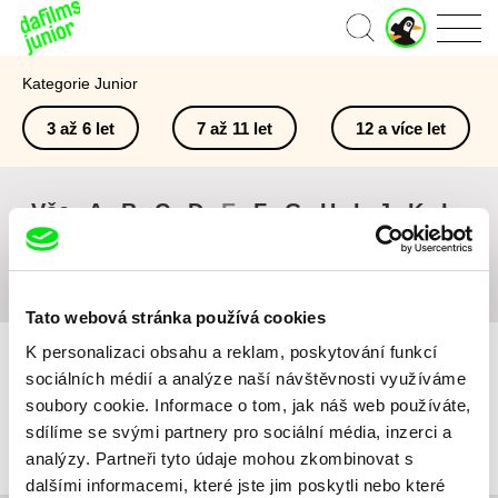
J
Domů
u
n
Kategorie Junior
i
o
3 až 6 let
7 až 11 let
12 a více let
r
ú
č
e
Vše
A
B
C
D
E
F
G
H
I
J
K
L
t
M
N
O
P
Q
R
S
T
U
V
W
X
Y
Z
#
Tato webová stránka používá cookies
K personalizaci obsahu a reklam, poskytování funkcí
sociálních médií a analýze naší návštěvnosti využíváme
soubory cookie. Informace o tom, jak náš web používáte,
sdílíme se svými partnery pro sociální média, inzerci a
Pro vybraná kritéria nebyl v katalogu nalezen žádný film.
analýzy. Partneři tyto údaje mohou zkombinovat s
dalšími informacemi, které jste jim poskytli nebo které