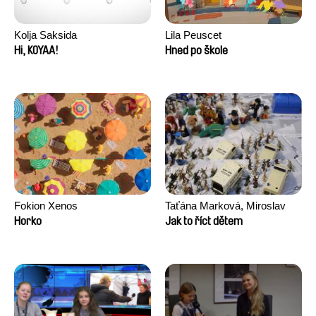
Kolja Saksida
Lila Peuscet
Hi, KOYAA!
Hned po škole
Fokion Xenos
Taťána Marková, Miroslav
Trejtnar
Horko
Jak to říct dětem