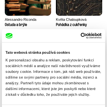
Alessandro Riconda
Květa Chaloupková
(Přibylová)
Ostuda a brýle
Pohádka z cukřenky
Tato webová stránka používá cookies
K personalizaci obsahu a reklam, poskytování funkcí
sociálních médií a analýze naší návštěvnosti využíváme
soubory cookie. Informace o tom, jak náš web používáte,
sdílíme se svými partnery pro sociální média, inzerci a
Ru Kuwahata, Max Porter
Linda Kallistová Jablonská
Prázdný prostor
Psí láska
analýzy. Partneři tyto údaje mohou zkombinovat s
dalšími informacemi, které jste jim poskytli nebo které
získali v důsledku toho, že používáte jejich služby.