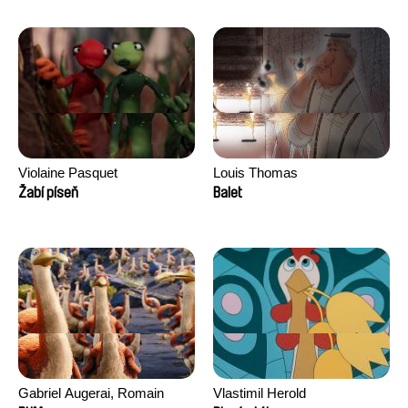
Morgane Ravelonary,
Valentine Zhang
Violaine Pasquet
Louis Thomas
Žabí píseň
Balet
Gabriel Augerai, Romain
Vlastimil Herold