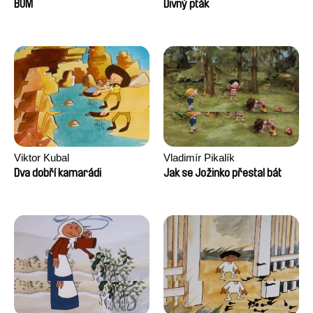
Augier, Laurie Pereira De
BUM
Divný pták
Figueiredo, Charles Di Cicco,
Yannick Jacquin
Viktor Kubal
Vladimír Pikalík
Dva dobří kamarádi
Jak se Jožinko přestal bát