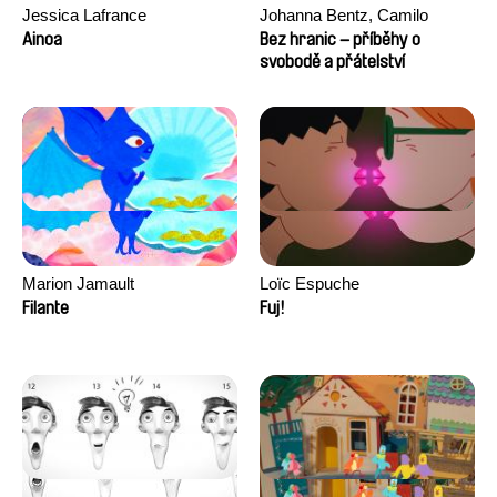
Jessica Lafrance
Johanna Bentz, Camilo
Colmenares, Sandra Dajani,
Ainoa
Bez hranic – příběhy o
Madeleine Dallmeyer, Nazgol
svobodě a přátelství
Emami, Diana Menestrey,
Khaled Nawal, Nada Riyad
Marion Jamault
Loïc Espuche
Filante
Fuj!