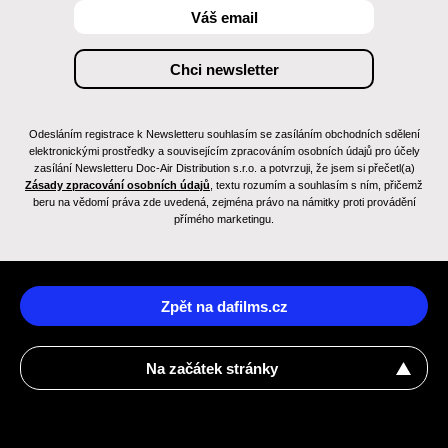
Odesláním registrace k Newsletteru souhlasím se zasíláním obchodních sdělení
elektronickými prostředky a souvisejícím zpracováním osobních údajů pro účely
zasílání Newsletteru Doc-Air Distribution s.r.o. a potvrzuji, že jsem si přečetl(a)
Zásady zpracování osobních údajů
, textu rozumím a souhlasím s ním, přičemž
beru na vědomí práva zde uvedená, zejména právo na námitky proti provádění
přímého marketingu.
Zpět na dafilms.cz
Na začátek stránky