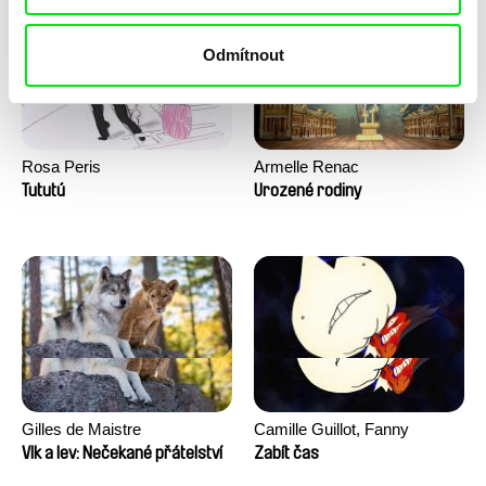
Odmítnout
Rosa Peris
Armelle Renac
Tututú
Urozené rodiny
Gilles de Maistre
Camille Guillot, Fanny
Hagdahl Sörebo, Aleksandra
Vlk a lev: Nečekané přátelství
Zabít čas
Krechman, Sarah Naciri,