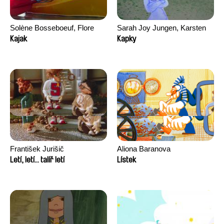
Solène Bosseboeuf, Flore
Sarah Joy Jungen, Karsten
Dechorgnat, Tiphaine Klein,
Kjærulf-Hoop
Kajak
Kapky
Auguste Lefort, Antoine Rossi
František Jurišič
Aliona Baranova
Letí, letí... talíř letí
Lístek