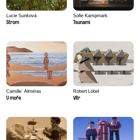
Lucie Sunková
Sofie Kampmark
Strom
Tsunami
Camille​ ​ ​Alméras
Robert Löbel
U moře
Vítr