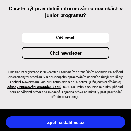
Chcete být pravidelně informováni o novinkách v
junior programu?
Odesláním registrace k Newsletteru souhlasím se zasíláním obchodních sdělení
elektronickými prostředky a souvisejícím zpracováním osobních údajů pro účely
zasílání Newsletteru Doc-Air Distribution s.r.o. a potvrzuji, že jsem si přečetl(a)
Zásady zpracování osobních údajů
, textu rozumím a souhlasím s ním, přičemž
beru na vědomí práva zde uvedená, zejména právo na námitky proti provádění
přímého marketingu.
Zpět na dafilms.cz