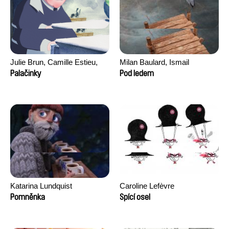
Julie Brun, Camille Estieu,
Milan Baulard, Ismail
Jiamin Peng
Berrahma, Flore Dupont,
Palačinky
Pod ledem
Laurie Estampes, Quentin
Nory, Hugo Potin
Katarina Lundquist
Caroline Lefèvre
Pomněnka
Spící osel