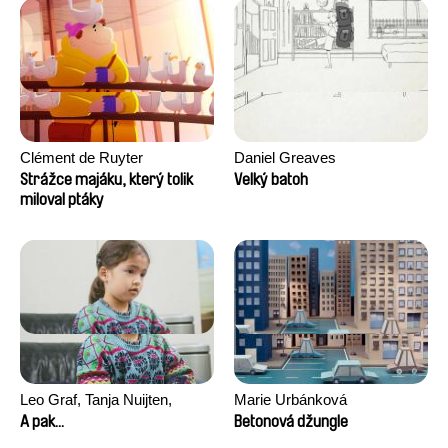
Clément de Ruyter
Daniel Greaves
Strážce majáku, který tolik
Velký batoh
miloval ptáky
Leo Graf, Tanja Nuijten,
Marie Urbánková
Raphael Stalder
A pak...
Betonová džungle