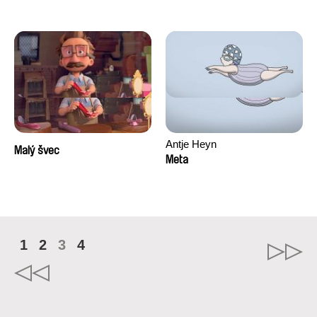
Antje Heyn
Malý švec
Meta
1
2
3
4