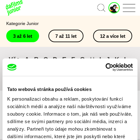
J
Domů
u
n
Kategorie Junior
i
o
3 až 6 let
7 až 11 let
12 a více let
r
ú
č
e
Vše
A
B
C
D
E
F
G
H
I
J
K
L
t
M
N
O
P
Q
R
S
T
U
V
W
X
Y
Z
#
Tato webová stránka používá cookies
K personalizaci obsahu a reklam, poskytování funkcí
sociálních médií a analýze naší návštěvnosti využíváme
soubory cookie. Informace o tom, jak náš web používáte,
sdílíme se svými partnery pro sociální média, inzerci a
Pro vybraná kritéria nebyl v katalogu nalezen žádný film.
analýzy. Partneři tyto údaje mohou zkombinovat s
dalšími informacemi, které jste jim poskytli nebo které