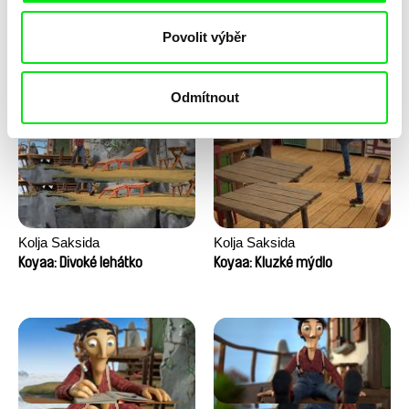
Anni Oja
Franka Sachse
Povolit výběr
Knír
Kočka a pták
Odmítnout
Kolja Saksida
Kolja Saksida
Koyaa: Divoké lehátko
Koyaa: Kluzké mýdlo