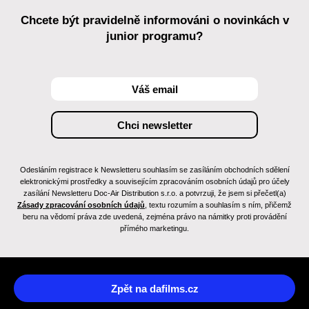
Chcete být pravidelně informováni o novinkách v
junior programu?
Odesláním registrace k Newsletteru souhlasím se zasíláním obchodních sdělení
elektronickými prostředky a souvisejícím zpracováním osobních údajů pro účely
zasílání Newsletteru Doc-Air Distribution s.r.o. a potvrzuji, že jsem si přečetl(a)
Zásady zpracování osobních údajů
, textu rozumím a souhlasím s ním, přičemž
beru na vědomí práva zde uvedená, zejména právo na námitky proti provádění
přímého marketingu.
Zpět na dafilms.cz