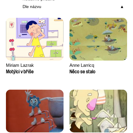
Dle názvu
Miriam Lazrak
Anne Larricq
Motýlci v břiše
Něco se stalo