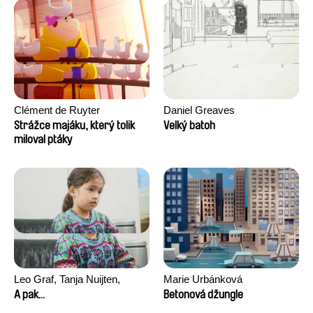
Clément de Ruyter
Daniel Greaves
Strážce majáku, který tolik
Velký batoh
miloval ptáky
Leo Graf, Tanja Nuijten,
Marie Urbánková
Raphael Stalder
A pak...
Betonová džungle