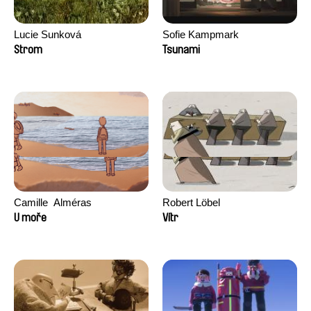
Lucie Sunková
Sofie Kampmark
Strom
Tsunami
Camille​ ​ ​Alméras
Robert Löbel
U moře
Vítr