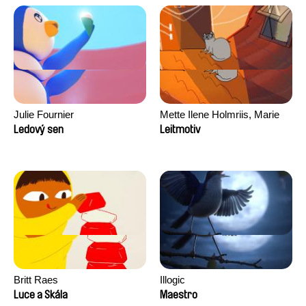
Julie Fournier
Mette Ilene Holmriis, Marie
Jørgensen, Jeanette
Ledový sen
Leitmotiv
Nørgaard, Marie Thorhauge
Britt Raes
Illogic
Luce a Skála
Maestro