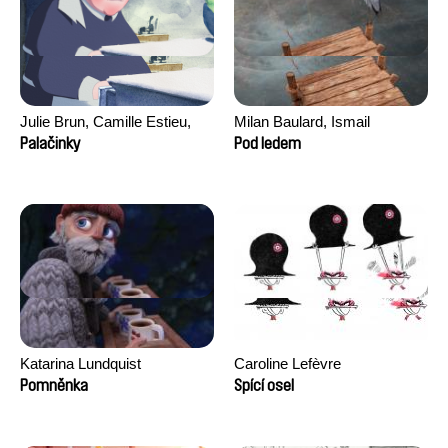
Julie Brun, Camille Estieu,
Milan Baulard, Ismail
Jiamin Peng
Berrahma, Flore Dupont,
Palačinky
Pod ledem
Laurie Estampes, Quentin
Nory, Hugo Potin
Katarina Lundquist
Caroline Lefèvre
Pomněnka
Spící osel