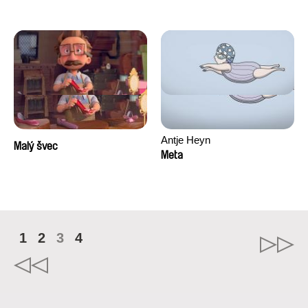
Antje Heyn
Malý švec
Meta
1
2
3
4