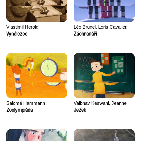
Vlastimil Herold
Léo Brunel, Loris Cavalier,
Camille Jalabert, Oscar Malet
Vynálezce
Záchranáři
Salomé Hammann
Vaibhav Keswani, Jeanne
Laureau, Colombine Majou,
Zoolympiáda
Ježek
Morgane Mattard, Kaisa
Pirttinen, Jong-ha Yoon