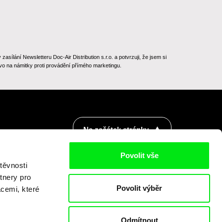
ílání Newsletteru Doc-Air Distribution s.r.o. a potvrzuji, že jsem si
o na námitky proti provádění přímého marketingu.
Na začátek stránky
Povolit vše
těvnosti
tnery pro
Povolit výběr
acemi, které
Odmítnout