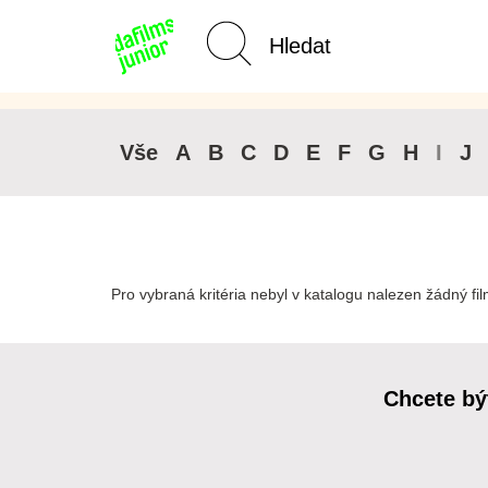
Kategorie Junior
Domů
Vše
A
B
C
D
E
F
G
H
I
J
Pro vybraná kritéria nebyl v katalogu nalezen žádný fil
Chcete bý