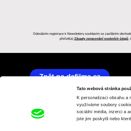
Odesláním registrace k Newsletteru souhlasím se zasíláním obchodních
přečetl(a)
Zásady zpracování osobních údajů
,
Zpět na dafilms.cz
Tato webová stránka použ
K personalizaci obsahu a 
využíváme soubory cookie.
Projekt Vizuální identita pro DAFilms Junior 2023 (reg. 
sociální média, inzerci a 
0380000313) byl realizován s finanční podporou Evrop
jste jim poskytli nebo kter
Generation EU