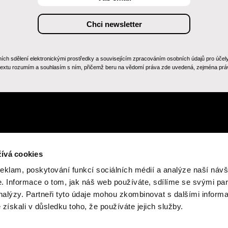
 sdělení elektronickými prostředky a souvisejícím zpracováním osobních údajů pro účely zas
 textu rozumím a souhlasím s ním, přičemž beru na vědomí práva zde uvedená, zejména práv
ívá cookies
reklam, poskytování funkcí sociálních médií a analýze naší návš
 Informace o tom, jak náš web používáte, sdílíme se svými par
číslo
analýzy. Partneři tyto údaje mohou zkombinovat s dalšími inform
ské unie - Next
é získali v důsledku toho, že používáte jejich služby.