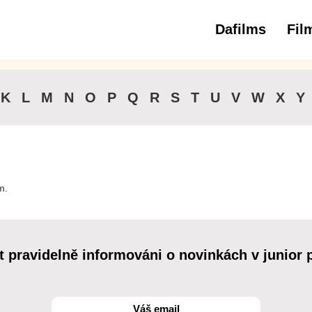
Dafilms
Fil
3 
K
L
M
N
O
P
Q
R
S
T
U
V
W
X
Y
m.
t pravidelně informováni o novinkách v junior