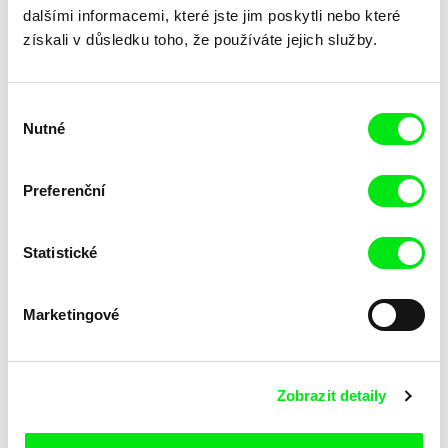
dalšími informacemi, které jste jim poskytli nebo které
získali v důsledku toho, že používáte jejich služby.
Výběr
Katarina Lundquist
Ru Kuwahata, Max Porter
Nutné
souhlasu
Pomněnka
Prázdný prostor
Preferenční
Statistické
Marketingové
Linda Kallistová Jablonská
Taye Cimon, Pierre Coëz,
Julie Groux, Sandra Leydier,
Psí láska
Růžový kód
Zobrazit detaily
Manuarii Morel, Romain
Seisson