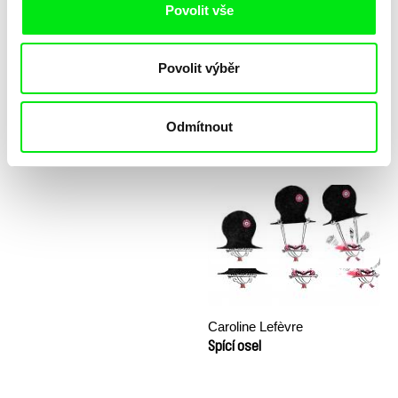
Povolit vše
Povolit výběr
Odmítnout
Katarzyna K. Pieróg
Sny a Důstojnost (workshop)
Sestra
Caroline Lefèvre
Spící osel