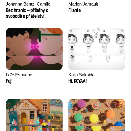
Johanna Bentz, Camilo
Marion Jamault
Colmenares, Sandra Dajani,
Bez hranic – příběhy o
Filante
Madeleine Dallmeyer, Nazgol
svobodě a přátelství
Emami, Diana Menestrey,
Khaled Nawal, Nada Riyad
Loïc Espuche
Kolja Saksida
Fuj!
Hi, KOYAA!