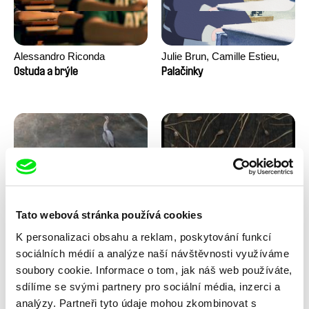
Alessandro Riconda
Julie Brun, Camille Estieu,
Jiamin Peng
Ostuda a brýle
Palačinky
Tato webová stránka používá cookies
Milan Baulard, Ismail
Květa Chaloupková
K personalizaci obsahu a reklam, poskytování funkcí
Berrahma, Flore Dupont,
(Přibylová)
Pod ledem
Pohádka z cukřenky
Laurie Estampes, Quentin
sociálních médií a analýze naší návštěvnosti využíváme
Nory, Hugo Potin
soubory cookie. Informace o tom, jak náš web používáte,
sdílíme se svými partnery pro sociální média, inzerci a
analýzy. Partneři tyto údaje mohou zkombinovat s