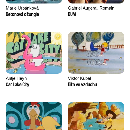
Marie Urbánková
Gabriel Augerai, Romain
Augier, Laurie Pereira De
Betonová džungle
BUM
Figueiredo, Charles Di Cicco,
Yannick Jacquin
Antje Heyn
Viktor Kubal
Cat Lake City
Dita ve vzduchu