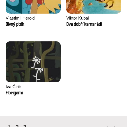
Vlastimil Herold
Viktor Kubal
Divný pták
Dva dobří kamarádi
Iva Ćirić
Florigami