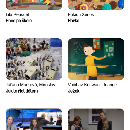
Lila Peuscet
Fokion Xenos
Hned po škole
Horko
Taťána Marková, Miroslav
Vaibhav Keswani, Jeanne
Trejtnar
Laureau, Colombine Majou,
Jak to říct dětem
Ježek
Morgane Mattard, Kaisa
Pirttinen, Jong-ha Yoon