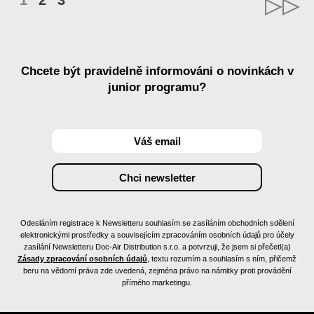
1
2
3
Chcete být pravidelně informováni o novinkách v
junior programu?
Odesláním registrace k Newsletteru souhlasím se zasíláním obchodních sdělení
elektronickými prostředky a souvisejícím zpracováním osobních údajů pro účely
zasílání Newsletteru Doc-Air Distribution s.r.o. a potvrzuji, že jsem si přečetl(a)
Zásady zpracování osobních údajů
, textu rozumím a souhlasím s ním, přičemž
beru na vědomí práva zde uvedená, zejména právo na námitky proti provádění
přímého marketingu.