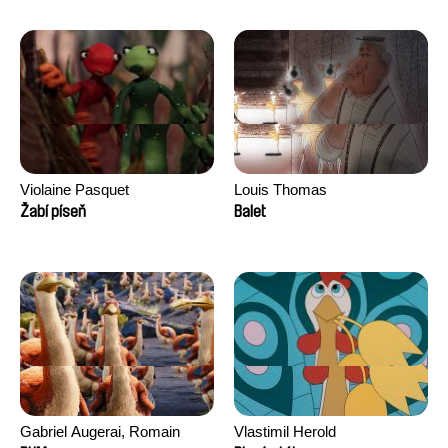
Morgane Ravelonary,
Valentine Zhang
Violaine Pasquet
Louis Thomas
Žabí píseň
Balet
Gabriel Augerai, Romain
Vlastimil Herold