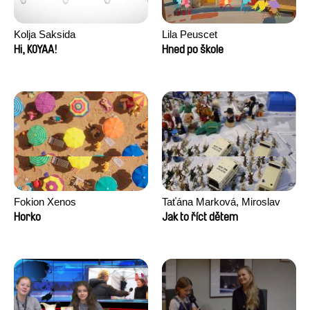
Kolja Saksida
Lila Peuscet
Hi, KOYAA!
Hned po škole
Fokion Xenos
Taťána Marková, Miroslav
Trejtnar
Horko
Jak to říct dětem