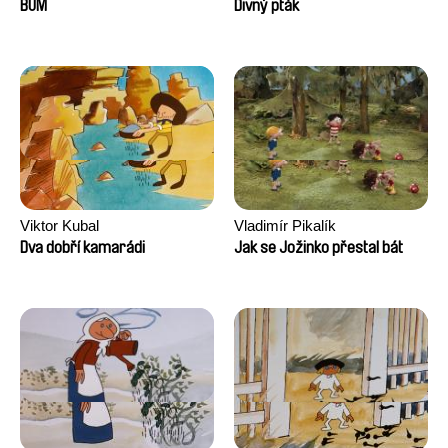
Augier, Laurie Pereira De
BUM
Divný pták
Figueiredo, Charles Di Cicco,
Yannick Jacquin
Viktor Kubal
Vladimír Pikalík
Dva dobří kamarádi
Jak se Jožinko přestal bát