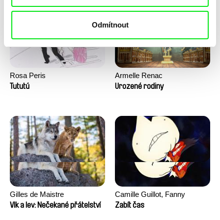
Odmítnout
Rosa Peris
Armelle Renac
Tututú
Urozené rodiny
Gilles de Maistre
Camille Guillot, Fanny
Hagdahl Sörebo, Aleksandra
Vlk a lev: Nečekané přátelství
Zabít čas
Krechman, Sarah Naciri,