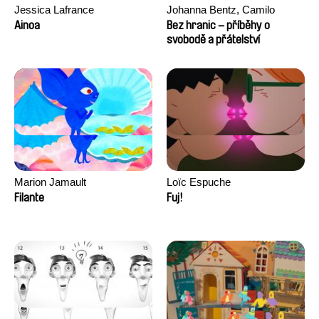
Jessica Lafrance
Johanna Bentz, Camilo
Colmenares, Sandra Dajani,
Ainoa
Bez hranic – příběhy o
Madeleine Dallmeyer, Nazgol
svobodě a přátelství
Emami, Diana Menestrey,
Khaled Nawal, Nada Riyad
Marion Jamault
Loïc Espuche
Filante
Fuj!