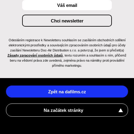
Odesláním registrace k Newsletteru souhlasím se zasíláním obchodních sdělení
elektronickými prostředky a souvisejícím zpracováním osobních údajů pro účely
zasílání Newsletteru Doc-Air Distribution s.r.o. a potvrzuji, že jsem si přečetl(a)
Zásady zpracování osobních údajů
, textu rozumím a souhlasím s ním, přičemž
beru na vědomí práva zde uvedená, zejména právo na námitky proti provádění
přímého marketingu.
Zpět na dafilms.cz
Na začátek stránky