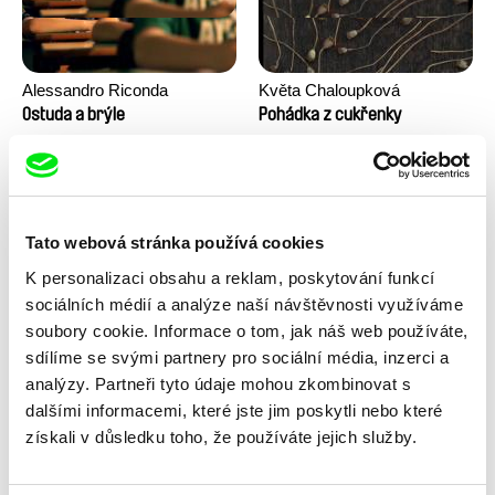
Alessandro Riconda
Květa Chaloupková
(Přibylová)
Ostuda a brýle
Pohádka z cukřenky
Tato webová stránka používá cookies
K personalizaci obsahu a reklam, poskytování funkcí
sociálních médií a analýze naší návštěvnosti využíváme
soubory cookie. Informace o tom, jak náš web používáte,
sdílíme se svými partnery pro sociální média, inzerci a
Ru Kuwahata, Max Porter
Linda Kallistová Jablonská
Prázdný prostor
Psí láska
analýzy. Partneři tyto údaje mohou zkombinovat s
dalšími informacemi, které jste jim poskytli nebo které
získali v důsledku toho, že používáte jejich služby.