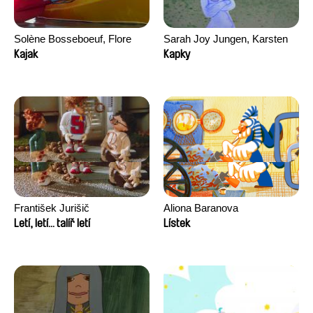
Solène Bosseboeuf, Flore
Sarah Joy Jungen, Karsten
Dechorgnat, Tiphaine Klein,
Kjærulf-Hoop
Kajak
Kapky
Auguste Lefort, Antoine Rossi
František Jurišič
Aliona Baranova
Letí, letí... talíř letí
Lístek