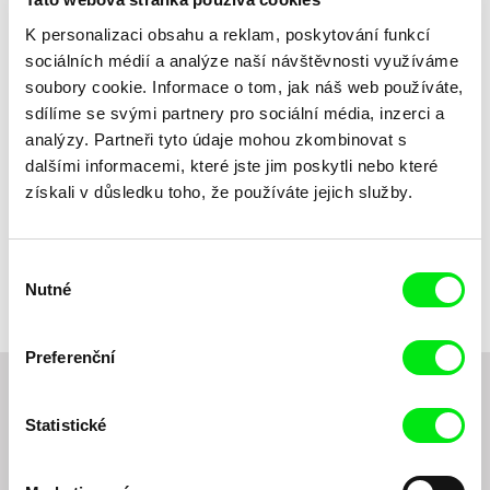
Dle názvu
K personalizaci obsahu a reklam, poskytování funkcí
sociálních médií a analýze naší návštěvnosti využíváme
soubory cookie. Informace o tom, jak náš web používáte,
sdílíme se svými partnery pro sociální média, inzerci a
analýzy. Partneři tyto údaje mohou zkombinovat s
dalšími informacemi, které jste jim poskytli nebo které
získali v důsledku toho, že používáte jejich služby.
Mathilde Bédouet
Léto 96
Výběr
Nutné
souhlasu
Preferenční
Chcete být pravidelně informováni o novinkách v
Statistické
junior programu?