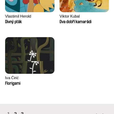
Vlastimil Herold
Viktor Kubal
Divný pták
Dva dobří kamarádi
Iva Ćirić
Florigami