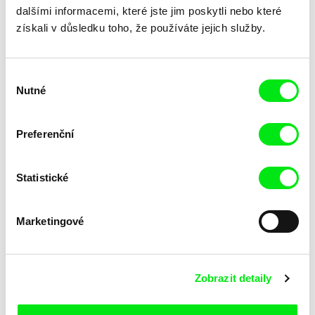
dalšími informacemi, které jste jim poskytli nebo které
získali v důsledku toho, že používáte jejich služby.
Výběr
Katarina Lundquist
Ru Kuwahata, Max Porter
Nutné
souhlasu
Pomněnka
Prázdný prostor
Preferenční
Statistické
Marketingové
Linda Kallistová Jablonská
Taye Cimon, Pierre Coëz,
Julie Groux, Sandra Leydier,
Psí láska
Růžový kód
Zobrazit detaily
Manuarii Morel, Romain
Seisson