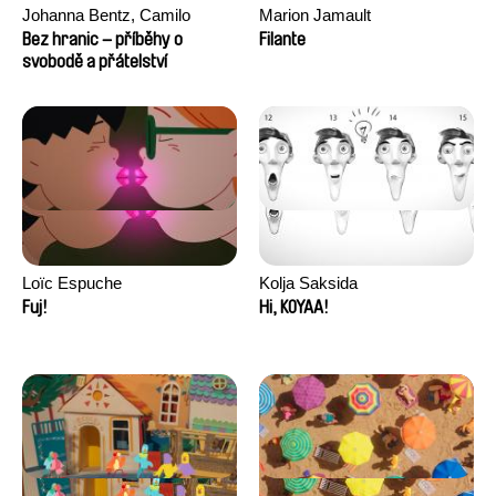
Johanna Bentz, Camilo
Marion Jamault
Colmenares, Sandra Dajani,
Bez hranic – příběhy o
Filante
Madeleine Dallmeyer, Nazgol
svobodě a přátelství
Emami, Diana Menestrey,
Khaled Nawal, Nada Riyad
Loïc Espuche
Kolja Saksida
Fuj!
Hi, KOYAA!