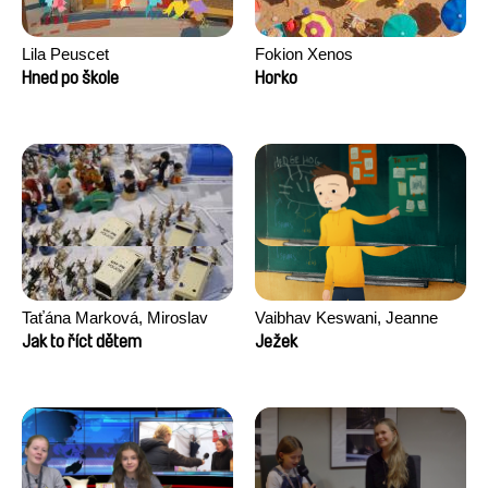
Lila Peuscet
Fokion Xenos
Hned po škole
Horko
Taťána Marková, Miroslav
Vaibhav Keswani, Jeanne
Trejtnar
Laureau, Colombine Majou,
Jak to říct dětem
Ježek
Morgane Mattard, Kaisa
Pirttinen, Jong-ha Yoon