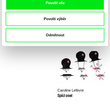
Povolit vše
Povolit výběr
Odmítnout
Katarzyna K. Pieróg
Sny a Důstojnost (workshop)
Sestra
Caroline Lefèvre
Spící osel