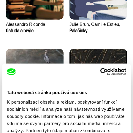
Alessandro Riconda
Julie Brun, Camille Estieu,
Jiamin Peng
Ostuda a brýle
Palačinky
Tato webová stránka používá cookies
Milan Baulard, Ismail
Květa Chaloupková
K personalizaci obsahu a reklam, poskytování funkcí
Berrahma, Flore Dupont,
(Přibylová)
Pod ledem
Pohádka z cukřenky
Laurie Estampes, Quentin
sociálních médií a analýze naší návštěvnosti využíváme
Nory, Hugo Potin
soubory cookie. Informace o tom, jak náš web používáte,
sdílíme se svými partnery pro sociální média, inzerci a
analýzy. Partneři tyto údaje mohou zkombinovat s