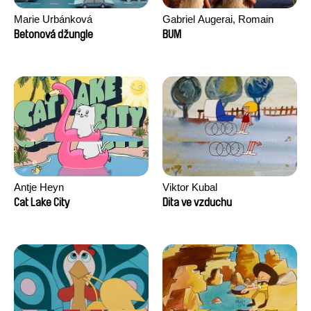
Marie Urbánková
Gabriel Augerai, Romain
Augier, Laurie Pereira De
Betonová džungle
BUM
Figueiredo, Charles Di Cicco,
Yannick Jacquin
Antje Heyn
Viktor Kubal
Cat Lake City
Dita ve vzduchu