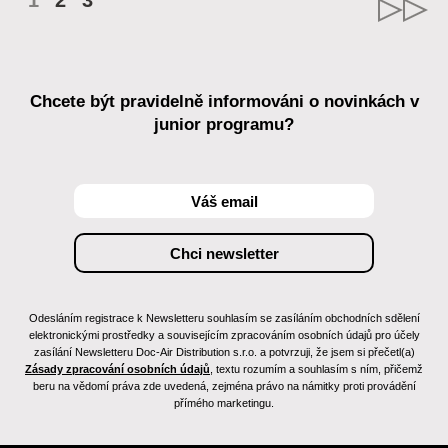
1
2
3
Chcete být pravidelně informováni o novinkách v
junior programu?
Odesláním registrace k Newsletteru souhlasím se zasíláním obchodních sdělení
elektronickými prostředky a souvisejícím zpracováním osobních údajů pro účely
zasílání Newsletteru Doc-Air Distribution s.r.o. a potvrzuji, že jsem si přečetl(a)
Zásady zpracování osobních údajů
, textu rozumím a souhlasím s ním, přičemž
beru na vědomí práva zde uvedená, zejména právo na námitky proti provádění
přímého marketingu.