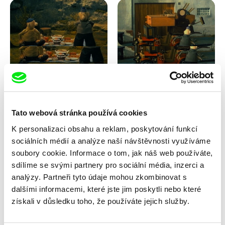
Lubomír Beneš
Lubomír Beneš
Pat a Mat: Snídaně v trávě
Pat a Mat: Stěhování
Tato webová stránka používá cookies
K personalizaci obsahu a reklam, poskytování funkcí
sociálních médií a analýze naší návštěvnosti využíváme
soubory cookie. Informace o tom, jak náš web používáte,
sdílíme se svými partnery pro sociální média, inzerci a
analýzy. Partneři tyto údaje mohou zkombinovat s
dalšími informacemi, které jste jim poskytli nebo které
Lubomír Beneš
Lubomír Beneš
získali v důsledku toho, že používáte jejich služby.
Pat a Mat: Střecha
Pat a Mat: Světlo