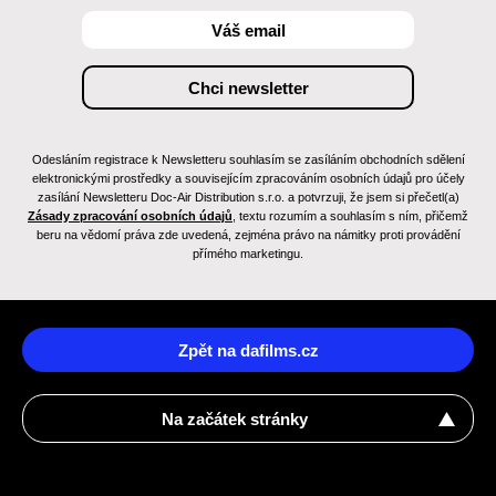
Odesláním registrace k Newsletteru souhlasím se zasíláním obchodních sdělení
elektronickými prostředky a souvisejícím zpracováním osobních údajů pro účely
zasílání Newsletteru Doc-Air Distribution s.r.o. a potvrzuji, že jsem si přečetl(a)
Zásady zpracování osobních údajů
, textu rozumím a souhlasím s ním, přičemž
beru na vědomí práva zde uvedená, zejména právo na námitky proti provádění
přímého marketingu.
Zpět na dafilms.cz
Na začátek stránky