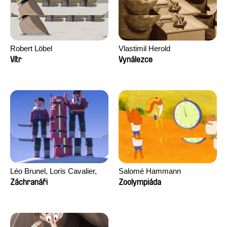
Robert Löbel
Vlastimil Herold
Vítr
Vynálezce
Léo Brunel, Loris Cavalier,
Salomé Hammann
Camille Jalabert, Oscar Malet
Záchranáři
Zoolympiáda