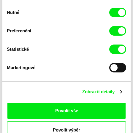
Výběr
Nutné
souhlasu
Preferenční
Statistické
Lubomír Beneš
Lubomír Beneš
Pat a Mat: Tapety
Pat a Mat: Tělocvična
Marketingové
Zobrazit detaily
Povolit vše
Lubomír Beneš
Lubomír Beneš
Povolit výběr