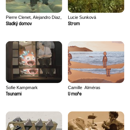
Pierre Clenet, Alejandro Diaz,
Lucie Sunková
Romain Mazevet, Stéphane
Sladký domov
Strom
Paccolat
Sofie Kampmark
Camille​ ​ ​Alméras
Tsunami
U moře