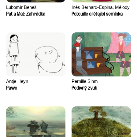
Lubomír Beneš
Inès Bernard-Espina, Mélody
Boulissière, Clémentine
Pat a Mat: Zahrádka
Patouille a létající semínka
Campos
Antje Heyn
Pernille Sihm
Pawo
Podivný zvuk