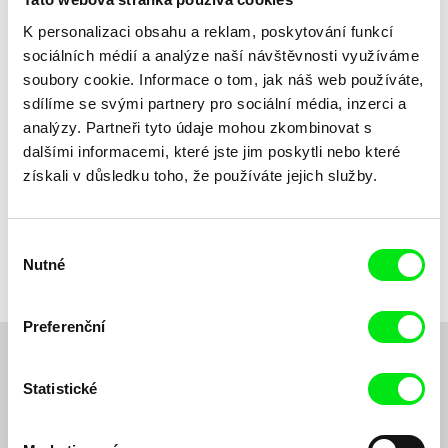
Dle názvu
K personalizaci obsahu a reklam, poskytování funkcí
sociálních médií a analýze naší návštěvnosti využíváme
soubory cookie. Informace o tom, jak náš web používáte,
sdílíme se svými partnery pro sociální média, inzerci a
analýzy. Partneři tyto údaje mohou zkombinovat s
dalšími informacemi, které jste jim poskytli nebo které
získali v důsledku toho, že používáte jejich služby.
Diana Cam Van Nguyen
Milý tati
Výběr
Nutné
souhlasu
Preferenční
Chcete být pravidelně informováni o novinkách v
Statistické
junior programu?