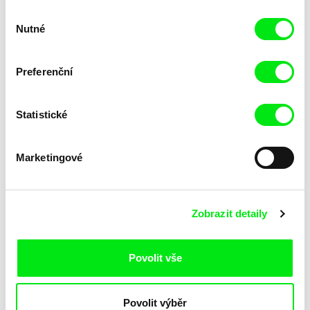
Výběr
Nutné
souhlasu
Preferenční
Statistické
Lubomír Beneš
Lubomír Beneš
Pat a Mat: Porucha
Pat a Mat: Pračka
Marketingové
Zobrazit detaily
Povolit vše
Lubomír Beneš
Lubomír Beneš
Povolit výběr