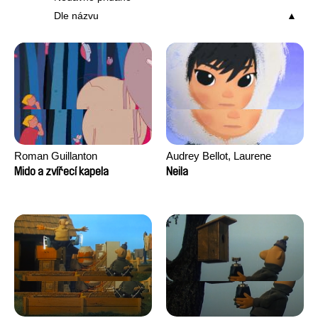
Dle názvu
Roman Guillanton
Audrey Bellot, Laurene
Desoutter, Amandine
Mido a zvířecí kapela
Neila
Fernandes, Ludivine
Lahaeye, Lucas Langou,
David Tabar, Guillaume
Vezzoli, Eline Zhang