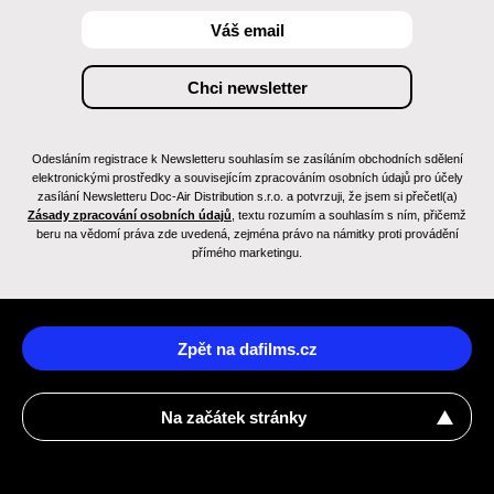
Odesláním registrace k Newsletteru souhlasím se zasíláním obchodních sdělení
elektronickými prostředky a souvisejícím zpracováním osobních údajů pro účely
zasílání Newsletteru Doc-Air Distribution s.r.o. a potvrzuji, že jsem si přečetl(a)
Zásady zpracování osobních údajů
, textu rozumím a souhlasím s ním, přičemž
beru na vědomí práva zde uvedená, zejména právo na námitky proti provádění
přímého marketingu.
Zpět na dafilms.cz
Na začátek stránky