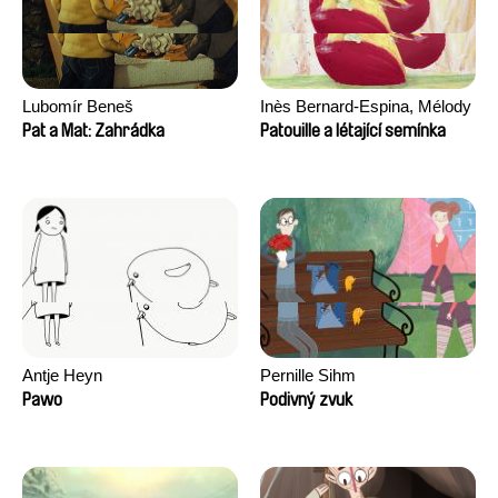
Lubomír Beneš
Inès Bernard-Espina, Mélody
Boulissière, Clémentine
Pat a Mat: Zahrádka
Patouille a létající semínka
Campos
Antje Heyn
Pernille Sihm
Pawo
Podivný zvuk