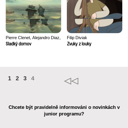
Pierre Clenet, Alejandro Diaz,
Filip Diviak
Romain Mazevet, Stéphane
Sladký domov
Zvuky z louky
Paccolat
1
2
3
4
Chcete být pravidelně informováni o novinkách v
junior programu?