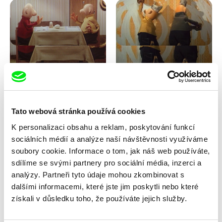
Lubomír Beneš
Lubomír Beneš
Pat a Mat: Kuťáci
Pat a Mat: Malování
Tato webová stránka používá cookies
K personalizaci obsahu a reklam, poskytování funkcí
sociálních médií a analýze naší návštěvnosti využíváme
soubory cookie. Informace o tom, jak náš web používáte,
sdílíme se svými partnery pro sociální média, inzerci a
analýzy. Partneři tyto údaje mohou zkombinovat s
dalšími informacemi, které jste jim poskytli nebo které
Lubomír Beneš
Lubomír Beneš
získali v důsledku toho, že používáte jejich služby.
Pat a Mat: Nábytek
Pat a Mat: Obraz