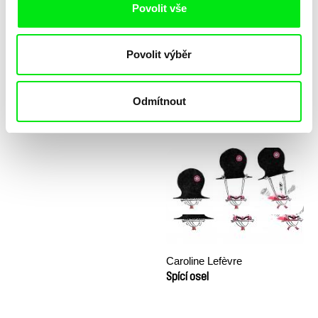
Povolit vše
Povolit výběr
Odmítnout
Katarzyna K. Pieróg
Sny a Důstojnost (workshop)
Sestra
Caroline Lefèvre
Spící osel