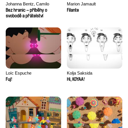
Johanna Bentz, Camilo
Marion Jamault
Colmenares, Sandra Dajani,
Bez hranic – příběhy o
Filante
Madeleine Dallmeyer, Nazgol
svobodě a přátelství
Emami, Diana Menestrey,
Khaled Nawal, Nada Riyad
Loïc Espuche
Kolja Saksida
Fuj!
Hi, KOYAA!