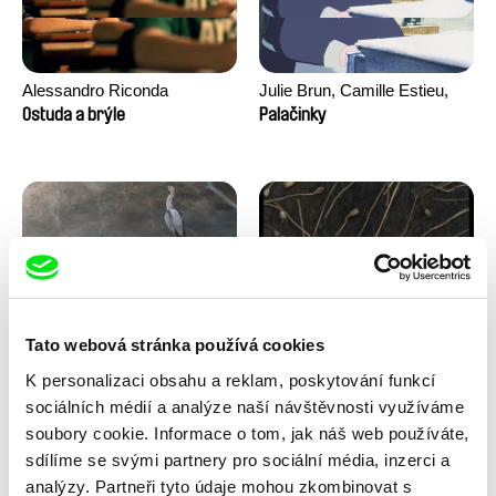
Alessandro Riconda
Julie Brun, Camille Estieu,
Jiamin Peng
Ostuda a brýle
Palačinky
Tato webová stránka používá cookies
Milan Baulard, Ismail
Květa Chaloupková
K personalizaci obsahu a reklam, poskytování funkcí
Berrahma, Flore Dupont,
(Přibylová)
Pod ledem
Pohádka z cukřenky
Laurie Estampes, Quentin
sociálních médií a analýze naší návštěvnosti využíváme
Nory, Hugo Potin
soubory cookie. Informace o tom, jak náš web používáte,
sdílíme se svými partnery pro sociální média, inzerci a
analýzy. Partneři tyto údaje mohou zkombinovat s