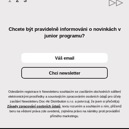
1
2
3
Chcete být pravidelně informováni o novinkách v
junior programu?
Odesláním registrace k Newsletteru souhlasím se zasíláním obchodních sdělení
elektronickými prostředky a souvisejícím zpracováním osobních údajů pro účely
zasílání Newsletteru Doc-Air Distribution s.r.o. a potvrzuji, že jsem si přečetl(a)
Zásady zpracování osobních údajů
, textu rozumím a souhlasím s ním, přičemž
beru na vědomí práva zde uvedená, zejména právo na námitky proti provádění
přímého marketingu.