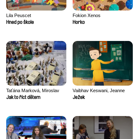
Lila Peuscet
Fokion Xenos
Hned po škole
Horko
Taťána Marková, Miroslav
Vaibhav Keswani, Jeanne
Trejtnar
Laureau, Colombine Majou,
Jak to říct dětem
Ježek
Morgane Mattard, Kaisa
Pirttinen, Jong-ha Yoon