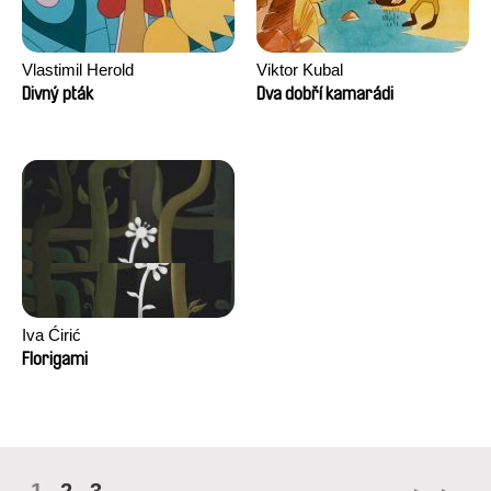
Vlastimil Herold
Viktor Kubal
Divný pták
Dva dobří kamarádi
Iva Ćirić
Florigami