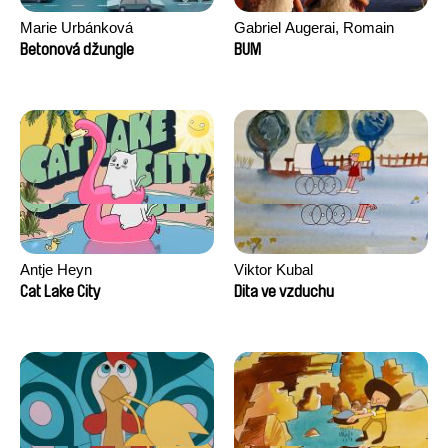
Marie Urbánková
Gabriel Augerai, Romain
Augier, Laurie Pereira De
Betonová džungle
BUM
Figueiredo, Charles Di Cicco,
Yannick Jacquin
Antje Heyn
Viktor Kubal
Cat Lake City
Dita ve vzduchu