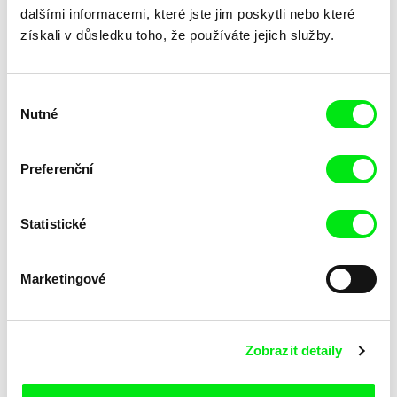
dalšími informacemi, které jste jim poskytli nebo které
získali v důsledku toho, že používáte jejich služby.
Výběr
Katarina Lundquist
Ru Kuwahata, Max Porter
Nutné
souhlasu
Pomněnka
Prázdný prostor
Preferenční
Statistické
Marketingové
Linda Kallistová Jablonská
Taye Cimon, Pierre Coëz,
Julie Groux, Sandra Leydier,
Psí láska
Růžový kód
Zobrazit detaily
Manuarii Morel, Romain
Seisson