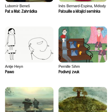
Lubomír Beneš
Inès Bernard-Espina, Mélody
Boulissière, Clémentine
Pat a Mat: Zahrádka
Patouille a létající semínka
Campos
Antje Heyn
Pernille Sihm
Pawo
Podivný zvuk