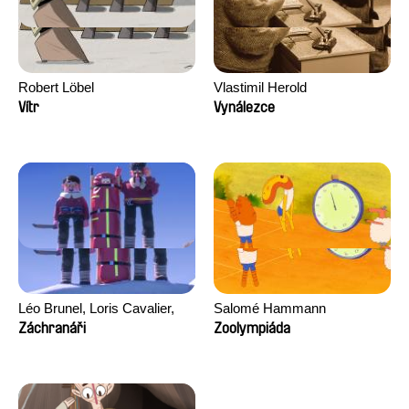
Robert Löbel
Vlastimil Herold
Vítr
Vynálezce
Léo Brunel, Loris Cavalier,
Salomé Hammann
Camille Jalabert, Oscar Malet
Záchranáři
Zoolympiáda