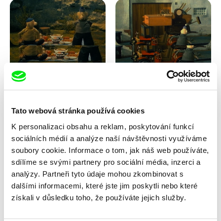
Lubomír Beneš
Lubomír Beneš
Pat a Mat: Snídaně v trávě
Pat a Mat: Stěhování
Tato webová stránka používá cookies
K personalizaci obsahu a reklam, poskytování funkcí
sociálních médií a analýze naší návštěvnosti využíváme
soubory cookie. Informace o tom, jak náš web používáte,
sdílíme se svými partnery pro sociální média, inzerci a
analýzy. Partneři tyto údaje mohou zkombinovat s
dalšími informacemi, které jste jim poskytli nebo které
Lubomír Beneš
Lubomír Beneš
získali v důsledku toho, že používáte jejich služby.
Pat a Mat: Střecha
Pat a Mat: Světlo