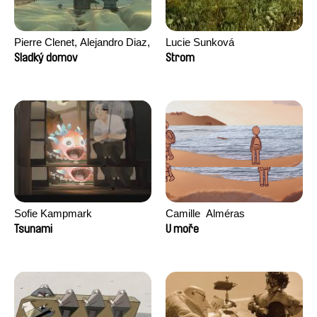
Pierre Clenet, Alejandro Diaz,
Lucie Sunková
Romain Mazevet, Stéphane
Sladký domov
Strom
Paccolat
Sofie Kampmark
Camille​ ​ ​Alméras
Tsunami
U moře