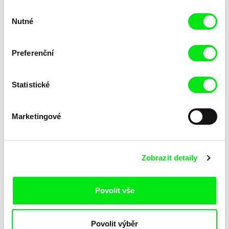
Výběr
Nutné
souhlasu
Preferenční
Statistické
Lubomír Beneš
Lubomír Beneš
Pat a Mat: Tapety
Pat a Mat: Tělocvična
Marketingové
Zobrazit detaily
Povolit vše
Lubomír Beneš
Lubomír Beneš
Povolit výběr