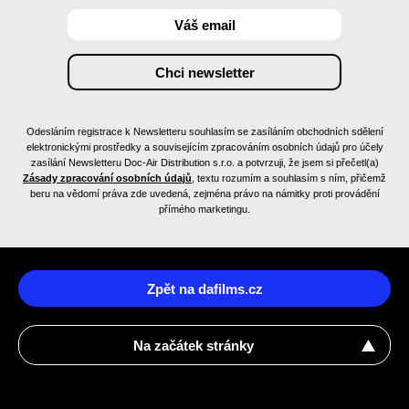
Odesláním registrace k Newsletteru souhlasím se zasíláním obchodních sdělení
elektronickými prostředky a souvisejícím zpracováním osobních údajů pro účely
zasílání Newsletteru Doc-Air Distribution s.r.o. a potvrzuji, že jsem si přečetl(a)
Zásady zpracování osobních údajů
, textu rozumím a souhlasím s ním, přičemž
beru na vědomí práva zde uvedená, zejména právo na námitky proti provádění
přímého marketingu.
Zpět na dafilms.cz
Na začátek stránky