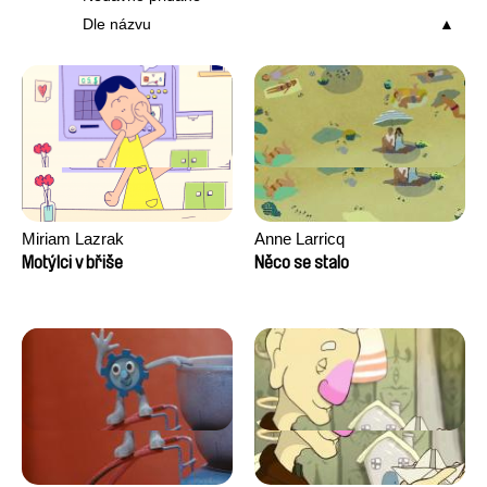
Dle názvu
Miriam Lazrak
Anne Larricq
Motýlci v břiše
Něco se stalo