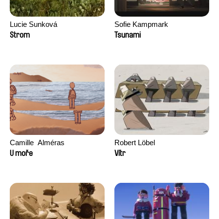
Lucie Sunková
Sofie Kampmark
Strom
Tsunami
Camille​ ​ ​Alméras
Robert Löbel
U moře
Vítr