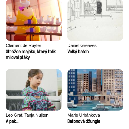
Clément de Ruyter
Daniel Greaves
Strážce majáku, který tolik
Velký batoh
miloval ptáky
Leo Graf, Tanja Nuijten,
Marie Urbánková
Raphael Stalder
A pak...
Betonová džungle