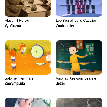
Vlastimil Herold
Léo Brunel, Loris Cavalier,
Camille Jalabert, Oscar Malet
Vynálezce
Záchranáři
Salomé Hammann
Vaibhav Keswani, Jeanne
Laureau, Colombine Majou,
Zoolympiáda
Ježek
Morgane Mattard, Kaisa
Pirttinen, Jong-ha Yoon