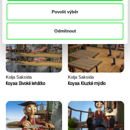
Anni Oja
Franka Sachse
Povolit výběr
Knír
Kočka a pták
Odmítnout
Kolja Saksida
Kolja Saksida
Koyaa: Divoké lehátko
Koyaa: Kluzké mýdlo