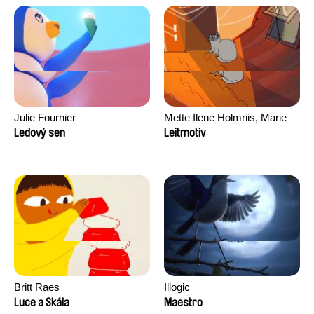
Julie Fournier
Mette Ilene Holmriis, Marie
Jørgensen, Jeanette
Ledový sen
Leitmotiv
Nørgaard, Marie Thorhauge
Britt Raes
Illogic
Luce a Skála
Maestro