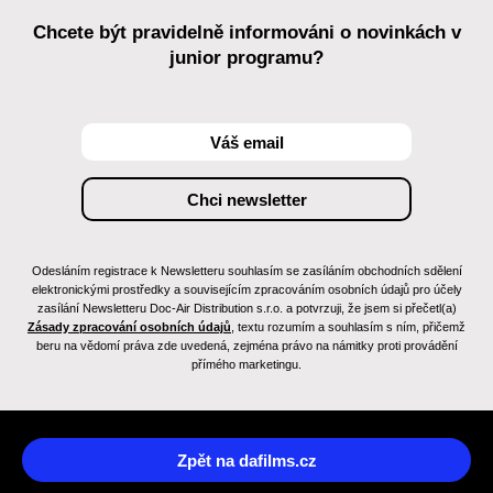
Chcete být pravidelně informováni o novinkách v
junior programu?
Odesláním registrace k Newsletteru souhlasím se zasíláním obchodních sdělení
elektronickými prostředky a souvisejícím zpracováním osobních údajů pro účely
zasílání Newsletteru Doc-Air Distribution s.r.o. a potvrzuji, že jsem si přečetl(a)
Zásady zpracování osobních údajů
, textu rozumím a souhlasím s ním, přičemž
beru na vědomí práva zde uvedená, zejména právo na námitky proti provádění
přímého marketingu.
Zpět na dafilms.cz