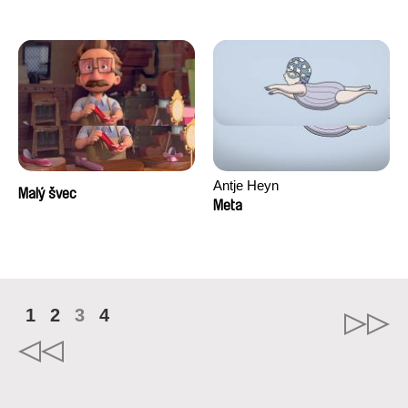
Antje Heyn
Malý švec
Meta
1
2
3
4