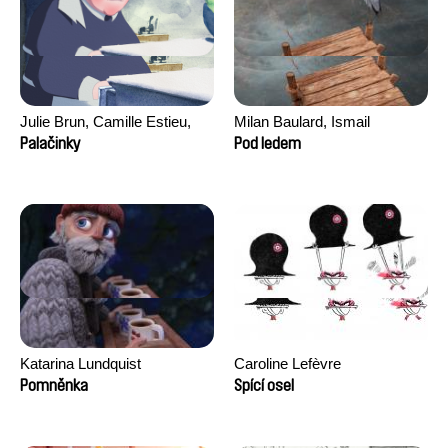
Julie Brun, Camille Estieu,
Milan Baulard, Ismail
Jiamin Peng
Berrahma, Flore Dupont,
Palačinky
Pod ledem
Laurie Estampes, Quentin
Nory, Hugo Potin
Katarina Lundquist
Caroline Lefèvre
Pomněnka
Spící osel