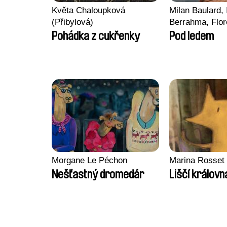
Květa Chaloupková
Milan Baulard, 
(Přibylová)
Berrahma, Flor
Laurie Estampe
Pohádka z cukřenky
Pod ledem
Nory, Hugo Pot
Morgane Le Péchon
Marina Rosset
Nešťastný dromedár
Liščí královn