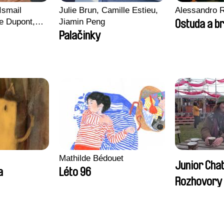
Ismail
Julie Brun, Camille Estieu,
Alessandro 
e Dupont,
Jiamin Peng
Ostuda a br
s, Quentin
Palačinky
in
Mathilde Bédouet
Junior Cha
a
Léto 96
Rozhovory
návštěvníky