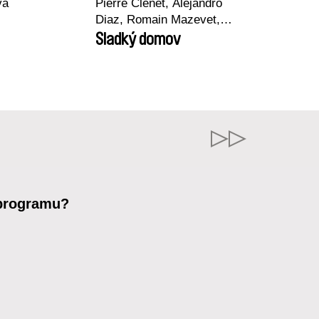
vá
Pierre Clenet, Alejandro
Diaz, Romain Mazevet,
Stéphane Paccolat
Sladký domov
 programu?