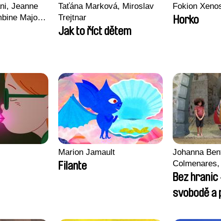
ni, Jeanne
Taťána Marková, Miroslav
Fokion Xeno
mbine Majou,
Trejtnar
Horko
d, Kaisa
Jak to říct dětem
-ha Yoon
Marion Jamault
Johanna Ben
Colmenares, 
Filante
Madeleine Da
Bez hranic 
Nazgol Emam
svobodě a p
Menestrey, K
Nada Riyad