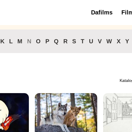
Dafilms
Fil
3 
K
L
M
N
O
P
Q
R
S
T
U
V
W
X
Y
Katalo