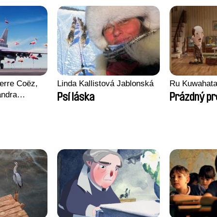
erre Coëz,
Linda Kallistová Jablonská
Ru Kuwahata
andra
Psí láska
Prázdný pr
ii Morel,
n