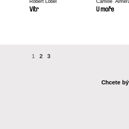
Robert Löbel
Camille​ ​ ​Almé
Vítr
U moře
1
2
3
Chcete bý