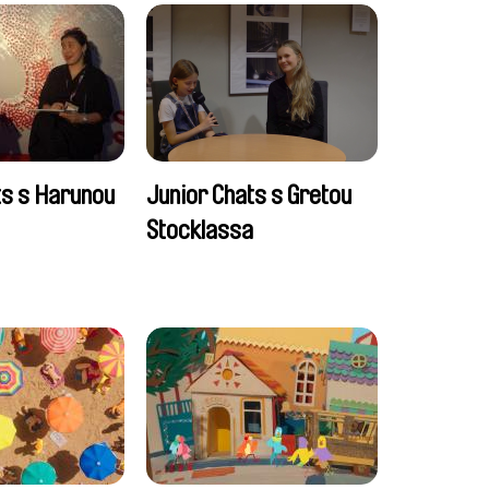
ts s Harunou
Junior Chats s Gretou
Stocklassa