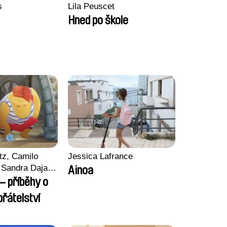
s
Lila Peuscet
Hned po škole
tz, Camilo
Jessica Lafrance
Sandra Dajani,
Ainoa
llmeyer,
– příběhy o
i, Diana
řátelství
haled Nawal,