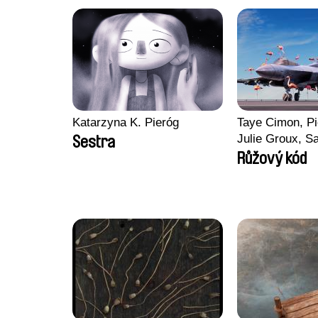
Katarzyna K. Pieróg
Taye Cimon, Pi
Julie Groux, S
Sestra
Leydier, Manuar
Růžový kód
Romain Seisso