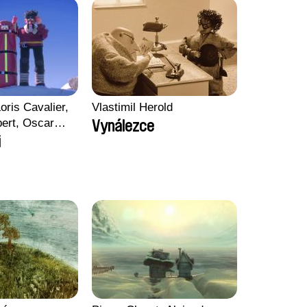
oris Cavalier,
Vlastimil Herold
bert, Oscar
Vynálezce
i