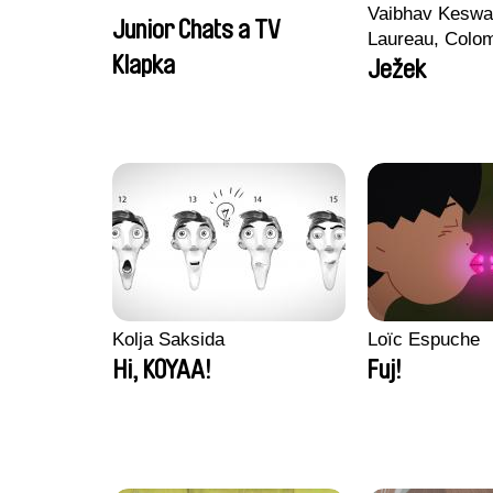
Vaibhav Keswa
Junior Chats a TV
Laureau, Colo
Klapka
Morgane Mattar
Ježek
Pirttinen, Jong
Kolja Saksida
Loïc Espuche
Hi, KOYAA!
Fuj!