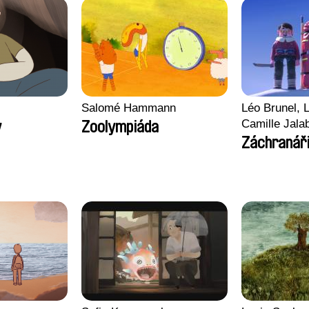
Salomé Hammann
Léo Brunel, L
Camille Jala
y
Zoolympiáda
Malet
Záchranář