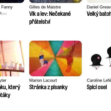
, Fanny
Gilles de Maistre
Daniel Grea
o,
Vlk a lev: Nečekané
Velký bato
echman,
přátelství
Morgane
lentine
yter
Marion Lacourt
Caroline Lef
ku, který
Stránka z písanky
Spící osel
 ptáky