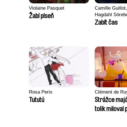
Violaine Pasquet
Camille Guillot
Hagdahl Söreb
Žabí píseň
Aleksandra Kr
Zabít čas
Sarah Naciri, 
Ravelonary, Va
Zhang
Rosa Peris
Clément de Ru
Tututú
Strážce majá
tolik miloval