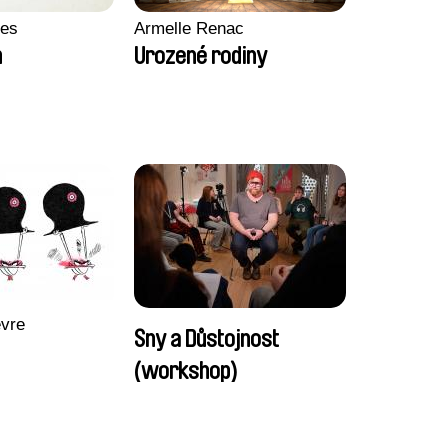
ves
Armelle Renac
h
Urozené rodiny
èvre
Sny a Důstojnost
(workshop)