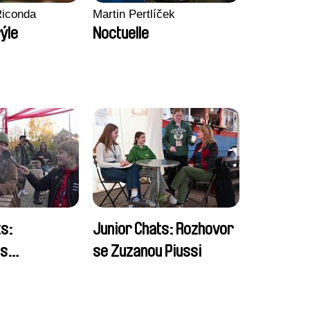
Riconda
Martin Pertlíček
ýle
Noctuelle
ts:
Junior Chats: Rozhovor
 s
se Zuzanou Piussi
 festivalu