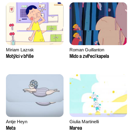
David Tabar, Guillaume
Vezzoli, Eline Zhang
Miriam Lazrak
Roman Guillanton
Motýlci v břiše
Mido a zvířecí kapela
Antje Heyn
Giulia Martinelli
Meta
Marea