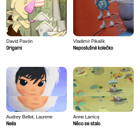
David Pavón
Vladimír Pikalík
Origami
Neposlušné kolečko
Audrey Bellot, Laurene
Anne Larricq
Desoutter, Amandine
Neila
Něco se stalo
Fernandes, Ludivine
Lahaeye, Lucas Langou,