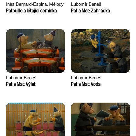
Inès Bernard-Espina, Mélody
Lubomír Beneš
Boulissière, Clémentine
Patouille a létající semínka
Pat a Mat: Zahrádka
Campos
Lubomír Beneš
Lubomír Beneš
Pat a Mat: Výlet
Pat a Mat: Voda