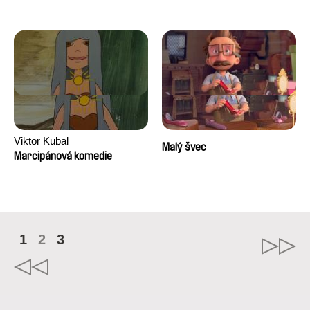
Viktor Kubal
Malý švec
Marcipánová komedie
1
2
3