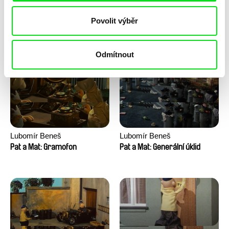
Lubomír Beneš
Lubomír Beneš
Povolit výběr
Pat a Mat: Houpací křeslo
Pat a Mat: Gril
Odmítnout
Lubomír Beneš
Lubomír Beneš
Pat a Mat: Gramofon
Pat a Mat: Generální úklid