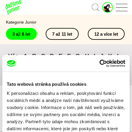
J
Domů
u
n
Kategorie Junior
i
o
3 až 6 let
7 až 11 let
12 a více let
r
ú
č
e
Vše
A
B
C
D
E
F
G
H
I
J
K
L
t
M
N
O
P
Q
R
S
T
U
V
W
X
Y
Z
#
Tato webová stránka používá cookies
K personalizaci obsahu a reklam, poskytování funkcí
sociálních médií a analýze naší návštěvnosti využíváme
soubory cookie. Informace o tom, jak náš web používáte,
sdílíme se svými partnery pro sociální média, inzerci a
Pro vybraná kritéria nebyl v katalogu nalezen žádný film.
analýzy. Partneři tyto údaje mohou zkombinovat s
dalšími informacemi, které jste jim poskytli nebo které