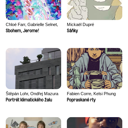
Chloé Farr, Gabrielle Selnet,
Mickaël Dupré
Adam Sillard
Sbohem, Jerome!
Sáňky
Štěpán Lohr, Ondřej Mazura
Fabien Corre, Kelsi Phung
Portrét klimatického žalu
Popraskané rty