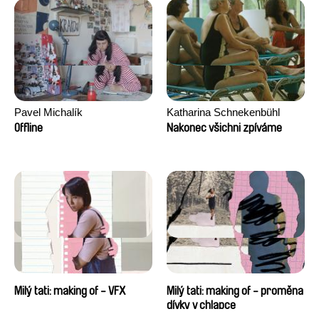
Pavel Michalík
Katharina Schnekenbühl
Offline
Nakonec všichni zpíváme
Milý tati: making of - VFX
Milý tati: making of - proměna
dívky v chlapce