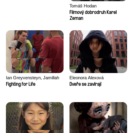
Tomáš Hodan
Filmový dobrodruh Karel
Zeman
Ian Greyvensteyn, Jamillah
Eleonora Alexová
van der Hulst
Fighting for Life
Dveře se zavírají