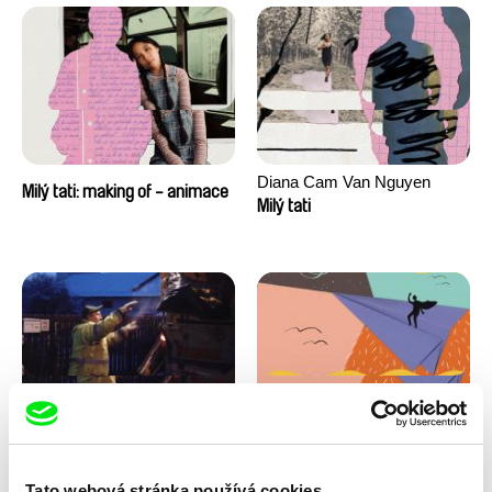
Diana Cam Van Nguyen
Milý tati: making of - animace
Milý tati
Kryštof Zvolánek
Masterclass s Noelem
Mezi odpady
Brownem
Tato webová stránka používá cookies