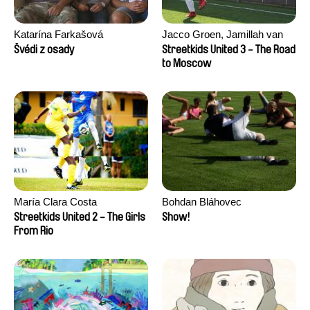
Katarína Farkašová
Jacco Groen, Jamillah van
der Hulst
Švédi z osady
Streetkids United 3 - The Road
to Moscow
María Clara Costa
Bohdan Bláhovec
Streetkids United 2 - The Girls
Show!
From Rio