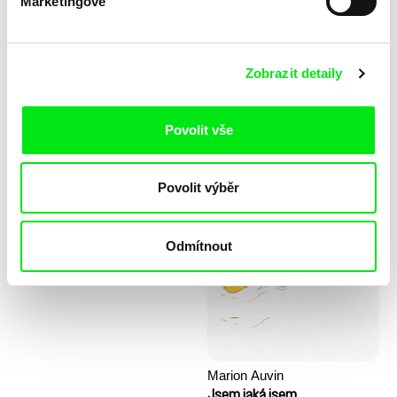
Marketingové
Zobrazit detaily
Povolit vše
Stela Joudal
Povolit výběr
KO but happy
Kopec prvních kroků
Odmítnout
Marion Auvin
Jsem jaká jsem