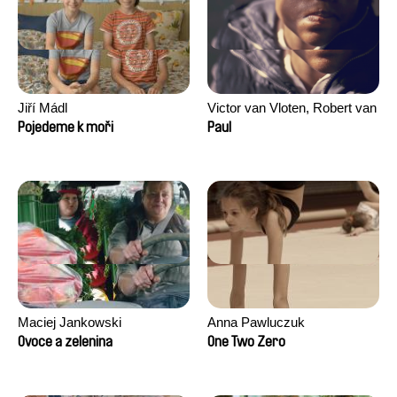
Jiří Mádl
Victor van Vloten, Robert van
Wingerden
Pojedeme k moři
Paul
Maciej Jankowski
Anna Pawluczuk
Ovoce a zelenina
One Two Zero