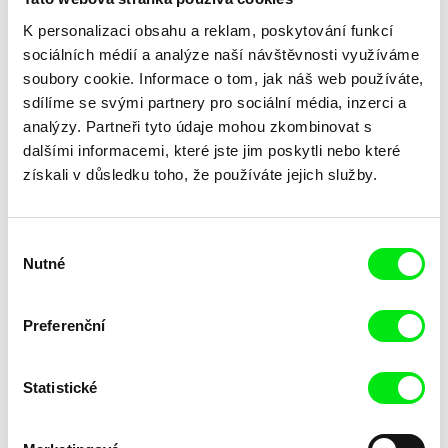
K personalizaci obsahu a reklam, poskytování funkcí
sociálních médií a analýze naší návštěvnosti využíváme
soubory cookie. Informace o tom, jak náš web používáte,
sdílíme se svými partnery pro sociální média, inzerci a
analýzy. Partneři tyto údaje mohou zkombinovat s
dalšími informacemi, které jste jim poskytli nebo které
Laila Pakalniņa
získali v důsledku toho, že používáte jejich služby.
Lžička
Výběr
Nutné
souhlasu
Preferenční
Statistické
Trinidad Plass Caussade,
Tomáš Bojar, Rozálie
Titouan Tillier, Isaac Wenzek
Kohoutová
Lidské zdroje
Letní hokej