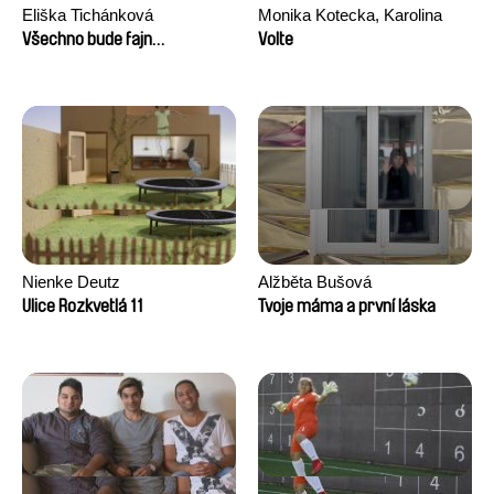
Eliška Tichánková
Monika Kotecka, Karolina
Poryzała
Všechno bude fajn…
Volte
Nienke Deutz
Alžběta Bušová
Ulice Rozkvetlá 11
Tvoje máma a první láska