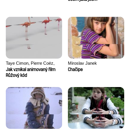
Taye Cimon, Pierre Coëz,
Miroslav Janek
Julie Groux, Sandra Leydier,
Jak vznikal animovaný film
Chačipe
Manuarii Morel, Romain
Růžový kód
Seisson