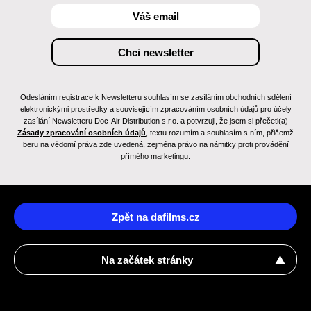
Odesláním registrace k Newsletteru souhlasím se zasíláním obchodních sdělení
elektronickými prostředky a souvisejícím zpracováním osobních údajů pro účely
zasílání Newsletteru Doc-Air Distribution s.r.o. a potvrzuji, že jsem si přečetl(a)
Zásady zpracování osobních údajů
, textu rozumím a souhlasím s ním, přičemž
beru na vědomí práva zde uvedená, zejména právo na námitky proti provádění
přímého marketingu.
Zpět na dafilms.cz
Na začátek stránky