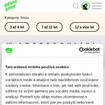
J
Domů
u
n
Kategorie Junior
i
o
3 až 6 let
7 až 11 let
12 a více let
r
ú
č
e
Vše
A
B
C
D
E
F
G
H
I
J
K
L
t
M
N
O
P
Q
R
S
T
U
V
W
X
Y
Z
#
Tato webová stránka používá cookies
K personalizaci obsahu a reklam, poskytování funkcí
sociálních médií a analýze naší návštěvnosti využíváme
soubory cookie. Informace o tom, jak náš web používáte,
sdílíme se svými partnery pro sociální média, inzerci a
Pro vybraná kritéria nebyl v katalogu nalezen žádný film.
analýzy. Partneři tyto údaje mohou zkombinovat s
dalšími informacemi, které jste jim poskytli nebo které