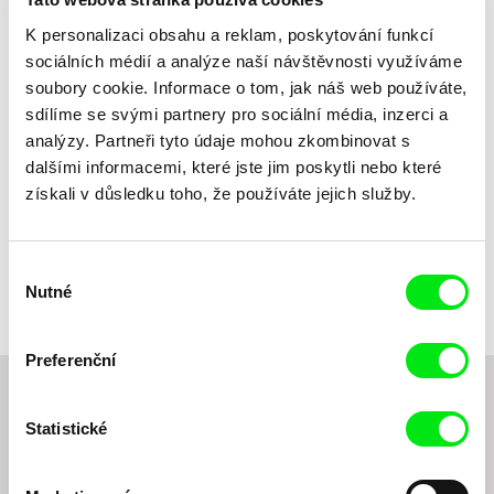
Dle názvu
K personalizaci obsahu a reklam, poskytování funkcí
sociálních médií a analýze naší návštěvnosti využíváme
soubory cookie. Informace o tom, jak náš web používáte,
sdílíme se svými partnery pro sociální média, inzerci a
analýzy. Partneři tyto údaje mohou zkombinovat s
dalšími informacemi, které jste jim poskytli nebo které
získali v důsledku toho, že používáte jejich služby.
Fabien Corre, Kelsi Phung
Popraskané rty
Výběr
Nutné
souhlasu
Preferenční
Chcete být pravidelně informováni o novinkách v
Statistické
junior programu?