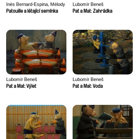
Inès Bernard-Espina, Mélody
Lubomír Beneš
Boulissière, Clémentine
Patouille a létající semínka
Pat a Mat: Zahrádka
Campos
Lubomír Beneš
Lubomír Beneš
Pat a Mat: Výlet
Pat a Mat: Voda