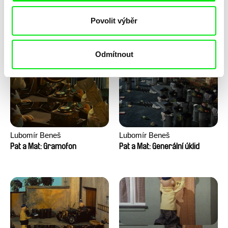
Lubomír Beneš
Lubomír Beneš
Povolit výběr
Pat a Mat: Houpací křeslo
Pat a Mat: Gril
Odmítnout
Lubomír Beneš
Lubomír Beneš
Pat a Mat: Gramofon
Pat a Mat: Generální úklid