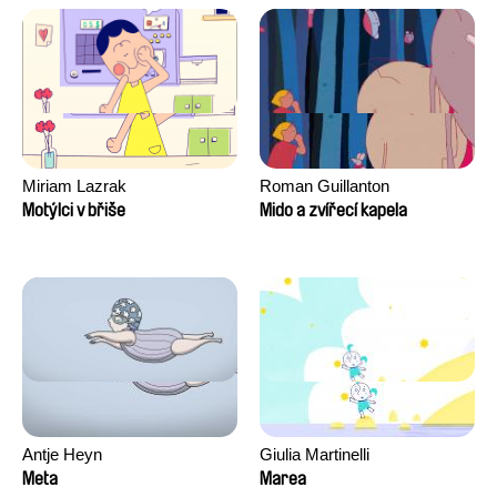
David Tabar, Guillaume
Vezzoli, Eline Zhang
Miriam Lazrak
Roman Guillanton
Motýlci v břiše
Mido a zvířecí kapela
Antje Heyn
Giulia Martinelli
Meta
Marea