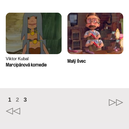
Viktor Kubal
Malý švec
Marcipánová komedie
1
2
3