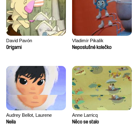
David Pavón
Vladimír Pikalík
Origami
Neposlušné kolečko
Audrey Bellot, Laurene
Anne Larricq
Desoutter, Amandine
Neila
Něco se stalo
Fernandes, Ludivine
Lahaeye, Lucas Langou,