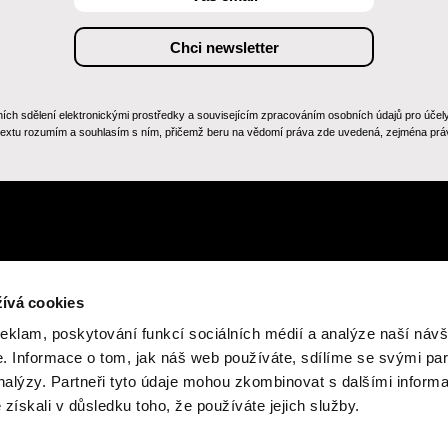
 sdělení elektronickými prostředky a souvisejícím zpracováním osobních údajů pro účely zas
 textu rozumím a souhlasím s ním, přičemž beru na vědomí práva zde uvedená, zejména práv
ívá cookies
reklam, poskytování funkcí sociálních médií a analýze naší návš
 Informace o tom, jak náš web používáte, sdílíme se svými par
číslo
analýzy. Partneři tyto údaje mohou zkombinovat s dalšími inform
ské unie - Next
é získali v důsledku toho, že používáte jejich služby.