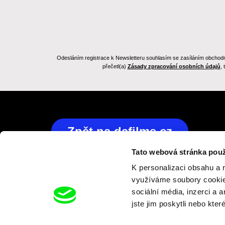
Odesláním registrace k Newsletteru souhlasím se zasíláním obchodních
přečetl(a)
Zásady zpracování osobních údajů
,
Zpět na dafilms.cz
Tato webová stránka použ
K personalizaci obsahu a 
využíváme soubory cookie.
Projekt Vizuální identita pro DAFilms Junior 2023 (reg. 
sociální média, inzerci a 
0380000313) byl realizován s finanční podporou Evrop
jste jim poskytli nebo kter
Generation EU