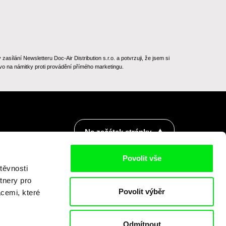
ílání Newsletteru Doc-Air Distribution s.r.o. a potvrzuji, že jsem si
o na námitky proti provádění přímého marketingu.
Na začátek stránky
Povolit vše
těvnosti
tnery pro
Povolit výběr
acemi, které
Odmítnout