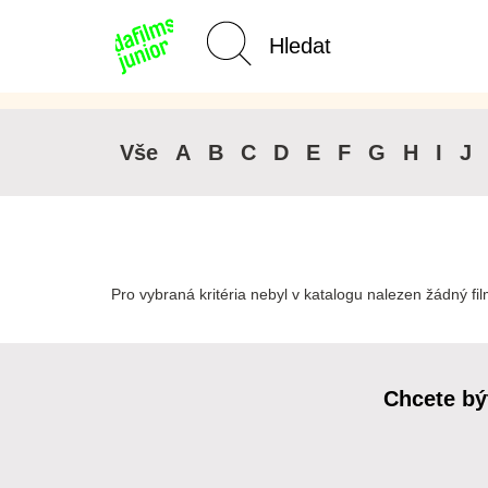
Kategorie Junior
Domů
Vše
A
B
C
D
E
F
G
H
I
J
Pro vybraná kritéria nebyl v katalogu nalezen žádný fil
Chcete bý