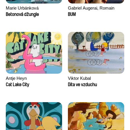
Marie Urbánková
Gabriel Augerai, Romain
Augier, Laurie Pereira De
Betonová džungle
BUM
Figueiredo, Charles Di Cicco,
Yannick Jacquin
Antje Heyn
Viktor Kubal
Cat Lake City
Dita ve vzduchu