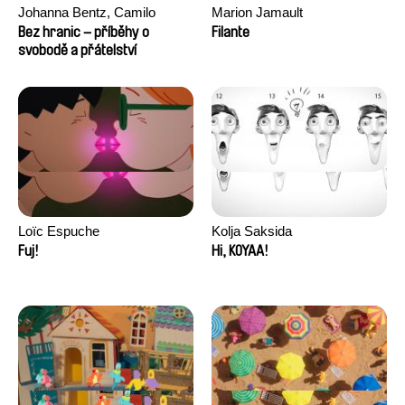
Johanna Bentz, Camilo
Marion Jamault
Colmenares, Sandra Dajani,
Bez hranic – příběhy o
Filante
Madeleine Dallmeyer, Nazgol
svobodě a přátelství
Emami, Diana Menestrey,
Khaled Nawal, Nada Riyad
Loïc Espuche
Kolja Saksida
Fuj!
Hi, KOYAA!