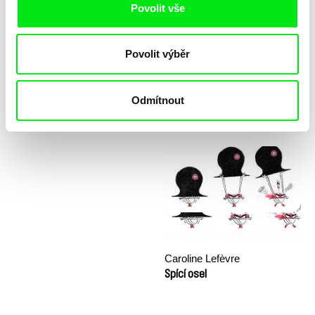
Povolit vše
Povolit výběr
Odmítnout
Katarzyna K. Pieróg
Sny a Důstojnost (workshop)
Sestra
Caroline Lefèvre
Spící osel