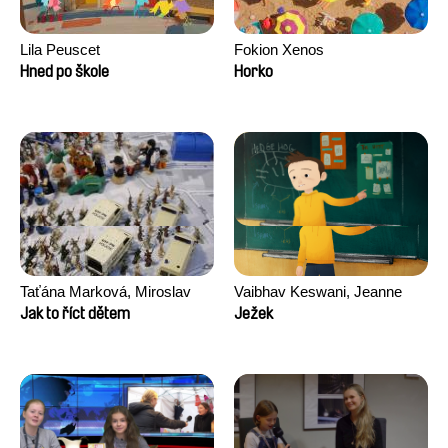
Lila Peuscet
Fokion Xenos
Hned po škole
Horko
Taťána Marková, Miroslav
Vaibhav Keswani, Jeanne
Trejtnar
Laureau, Colombine Majou,
Jak to říct dětem
Ježek
Morgane Mattard, Kaisa
Pirttinen, Jong-ha Yoon