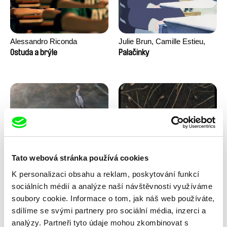
Alessandro Riconda
Julie Brun, Camille Estieu,
Jiamin Peng
Ostuda a brýle
Palačinky
Tato webová stránka používá cookies
Milan Baulard, Ismail
Květa Chaloupková
K personalizaci obsahu a reklam, poskytování funkcí
Berrahma, Flore Dupont,
(Přibylová)
Pod ledem
Pohádka z cukřenky
Laurie Estampes, Quentin
sociálních médií a analýze naší návštěvnosti využíváme
Nory, Hugo Potin
soubory cookie. Informace o tom, jak náš web používáte,
sdílíme se svými partnery pro sociální média, inzerci a
analýzy. Partneři tyto údaje mohou zkombinovat s