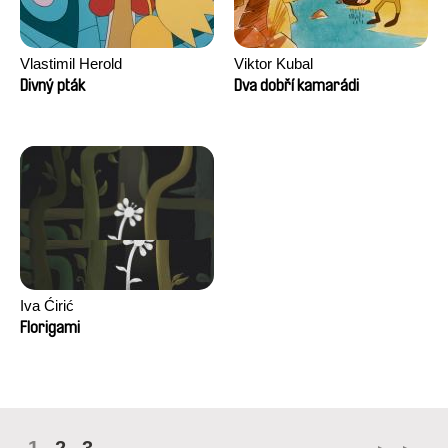
Vlastimil Herold
Viktor Kubal
Divný pták
Dva dobří kamarádi
Iva Ćirić
Florigami