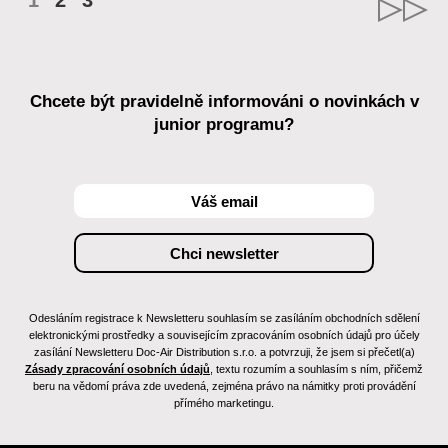
1
2
3
Chcete být pravidelně informováni o novinkách v
junior programu?
Odesláním registrace k Newsletteru souhlasím se zasíláním obchodních sdělení
elektronickými prostředky a souvisejícím zpracováním osobních údajů pro účely
zasílání Newsletteru Doc-Air Distribution s.r.o. a potvrzuji, že jsem si přečetl(a)
Zásady zpracování osobních údajů
, textu rozumím a souhlasím s ním, přičemž
beru na vědomí práva zde uvedená, zejména právo na námitky proti provádění
přímého marketingu.