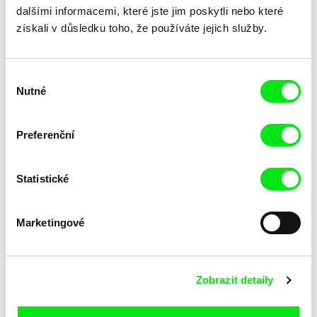
dalšími informacemi, které jste jim poskytli nebo které
získali v důsledku toho, že používáte jejich služby.
Výběr
Katarina Lundquist
Ru Kuwahata, Max Porter
Nutné
souhlasu
Pomněnka
Prázdný prostor
Preferenční
Statistické
Marketingové
Linda Kallistová Jablonská
Taye Cimon, Pierre Coëz,
Julie Groux, Sandra Leydier,
Psí láska
Růžový kód
Zobrazit detaily
Manuarii Morel, Romain
Seisson