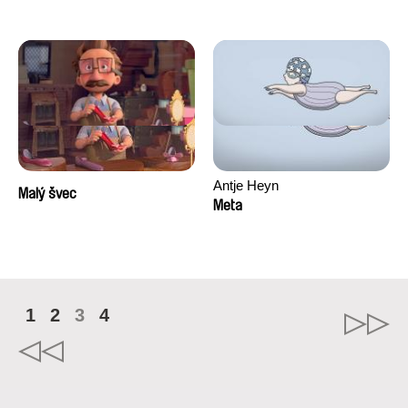
Antje Heyn
Malý švec
Meta
1
2
3
4