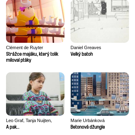
Clément de Ruyter
Daniel Greaves
Strážce majáku, který tolik
Velký batoh
miloval ptáky
Leo Graf, Tanja Nuijten,
Marie Urbánková
Raphael Stalder
A pak...
Betonová džungle