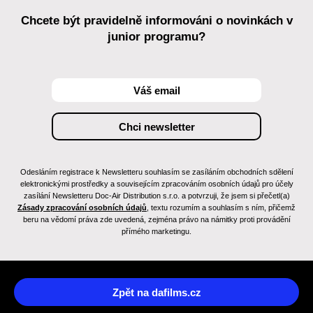
Chcete být pravidelně informováni o novinkách v
junior programu?
Odesláním registrace k Newsletteru souhlasím se zasíláním obchodních sdělení
elektronickými prostředky a souvisejícím zpracováním osobních údajů pro účely
zasílání Newsletteru Doc-Air Distribution s.r.o. a potvrzuji, že jsem si přečetl(a)
Zásady zpracování osobních údajů
, textu rozumím a souhlasím s ním, přičemž
beru na vědomí práva zde uvedená, zejména právo na námitky proti provádění
přímého marketingu.
Zpět na dafilms.cz