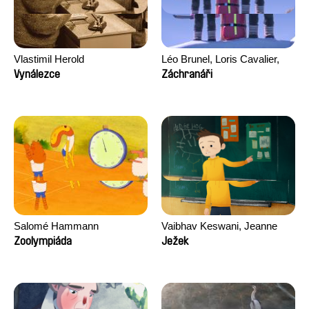
Vlastimil Herold
Léo Brunel, Loris Cavalier,
Camille Jalabert, Oscar Malet
Vynálezce
Záchranáři
Salomé Hammann
Vaibhav Keswani, Jeanne
Laureau, Colombine Majou,
Zoolympiáda
Ježek
Morgane Mattard, Kaisa
Pirttinen, Jong-ha Yoon