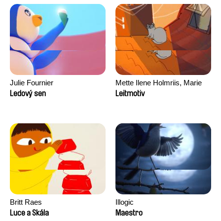
Julie Fournier
Mette Ilene Holmriis, Marie
Jørgensen, Jeanette
Ledový sen
Leitmotiv
Nørgaard, Marie Thorhauge
Britt Raes
Illogic
Luce a Skála
Maestro