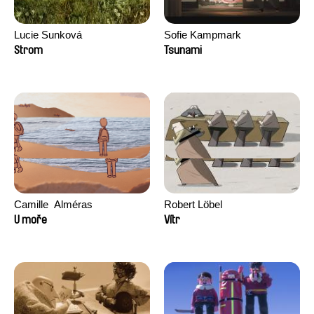
Lucie Sunková
Sofie Kampmark
Strom
Tsunami
Camille​ ​ ​Alméras
Robert Löbel
U moře
Vítr