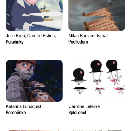
Julie Brun, Camille Estieu,
Milan Baulard, Ismail
Jiamin Peng
Berrahma, Flore Dupont,
Palačinky
Pod ledem
Laurie Estampes, Quentin
Nory, Hugo Potin
Katarina Lundquist
Caroline Lefèvre
Pomněnka
Spící osel