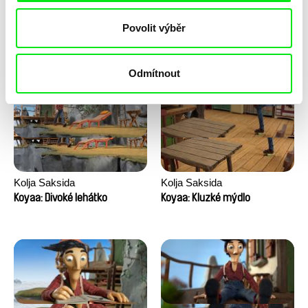
Anni Oja
Franka Sachse
Povolit výběr
Knír
Kočka a pták
Odmítnout
Kolja Saksida
Kolja Saksida
Koyaa: Divoké lehátko
Koyaa: Kluzké mýdlo