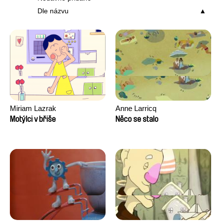
Dle názvu
Miriam Lazrak
Anne Larricq
Motýlci v břiše
Něco se stalo