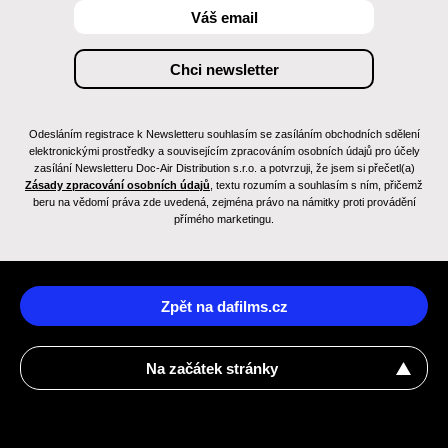
Odesláním registrace k Newsletteru souhlasím se zasíláním obchodních sdělení
elektronickými prostředky a souvisejícím zpracováním osobních údajů pro účely
zasílání Newsletteru Doc-Air Distribution s.r.o. a potvrzuji, že jsem si přečetl(a)
Zásady zpracování osobních údajů
, textu rozumím a souhlasím s ním, přičemž
beru na vědomí práva zde uvedená, zejména právo na námitky proti provádění
přímého marketingu.
Zpět na dafilms.cz
Na začátek stránky