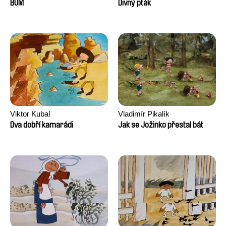
Augier, Laurie Pereira De
BUM
Divný pták
Figueiredo, Charles Di Cicco,
Yannick Jacquin
Viktor Kubal
Vladimír Pikalík
Dva dobří kamarádi
Jak se Jožinko přestal bát