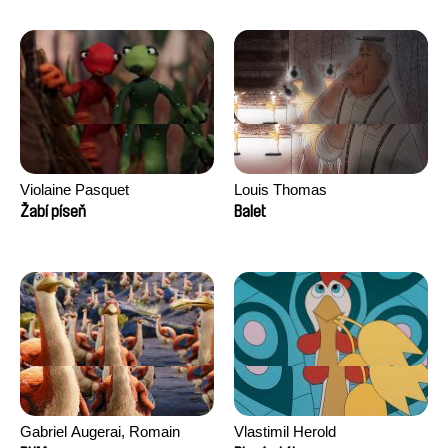
Morgane Ravelonary,
Valentine Zhang
Violaine Pasquet
Louis Thomas
Žabí píseň
Balet
Gabriel Augerai, Romain
Vlastimil Herold