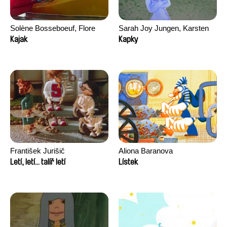
Solène Bosseboeuf, Flore
Sarah Joy Jungen, Karsten
Dechorgnat, Tiphaine Klein,
Kjærulf-Hoop
Kajak
Kapky
Auguste Lefort, Antoine Rossi
František Jurišič
Aliona Baranova
Letí, letí... talíř letí
Lístek