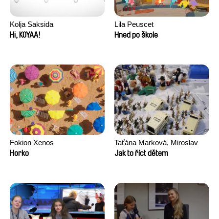
Kolja Saksida
Lila Peuscet
Hi, KOYAA!
Hned po škole
Fokion Xenos
Taťána Marková, Miroslav
Trejtnar
Horko
Jak to říct dětem