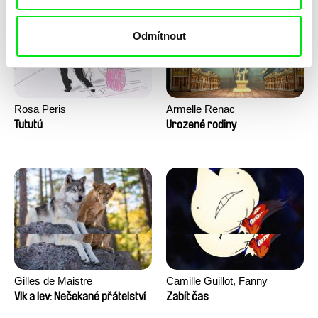
Odmítnout
Rosa Peris
Armelle Renac
Tututú
Urozené rodiny
Gilles de Maistre
Camille Guillot, Fanny
Hagdahl Sörebo, Aleksandra
Vlk a lev: Nečekané přátelství
Zabít čas
Krechman, Sarah Naciri,