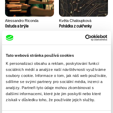
Alessandro Riconda
Květa Chaloupková
(Přibylová)
Ostuda a brýle
Pohádka z cukřenky
Tato webová stránka používá cookies
K personalizaci obsahu a reklam, poskytování funkcí
sociálních médií a analýze naší návštěvnosti využíváme
soubory cookie. Informace o tom, jak náš web používáte,
sdílíme se svými partnery pro sociální média, inzerci a
Ru Kuwahata, Max Porter
Linda Kallistová Jablonská
Prázdný prostor
Psí láska
analýzy. Partneři tyto údaje mohou zkombinovat s
dalšími informacemi, které jste jim poskytli nebo které
získali v důsledku toho, že používáte jejich služby.