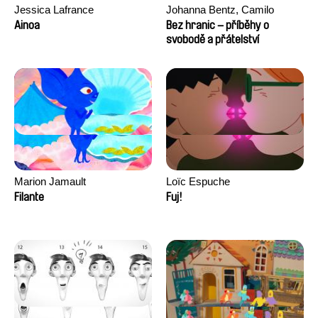
Jessica Lafrance
Johanna Bentz, Camilo
Colmenares, Sandra Dajani,
Ainoa
Bez hranic – příběhy o
Madeleine Dallmeyer, Nazgol
svobodě a přátelství
Emami, Diana Menestrey,
Khaled Nawal, Nada Riyad
Marion Jamault
Loïc Espuche
Filante
Fuj!