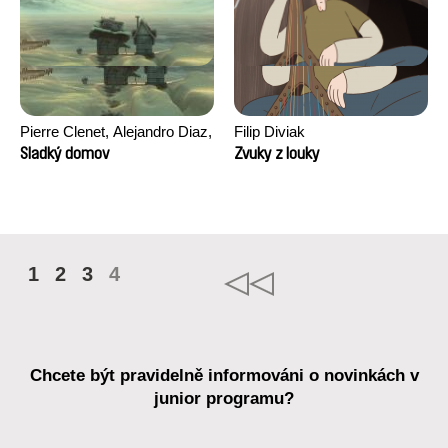
Pierre Clenet, Alejandro Diaz,
Filip Diviak
Romain Mazevet, Stéphane
Sladký domov
Zvuky z louky
Paccolat
1
2
3
4
Chcete být pravidelně informováni o novinkách v
junior programu?