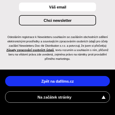
Odesláním registrace k Newsletteru souhlasím se zasíláním obchodních sdělení
elektronickými prostředky a souvisejícím zpracováním osobních údajů pro účely
zasílání Newsletteru Doc-Air Distribution s.r.o. a potvrzuji, že jsem si přečetl(a)
Zásady zpracování osobních údajů
, textu rozumím a souhlasím s ním, přičemž
beru na vědomí práva zde uvedená, zejména právo na námitky proti provádění
přímého marketingu.
Zpět na dafilms.cz
Na začátek stránky