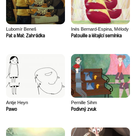
Lubomír Beneš
Inès Bernard-Espina, Mélody
Boulissière, Clémentine
Pat a Mat: Zahrádka
Patouille a létající semínka
Campos
Antje Heyn
Pernille Sihm
Pawo
Podivný zvuk