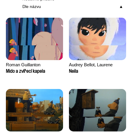
Dle názvu
Roman Guillanton
Audrey Bellot, Laurene
Desoutter, Amandine
Mido a zvířecí kapela
Neila
Fernandes, Ludivine
Lahaeye, Lucas Langou,
David Tabar, Guillaume
Vezzoli, Eline Zhang