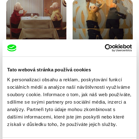
Lubomír Beneš
Lubomír Beneš
Pat a Mat: Kuťáci
Pat a Mat: Malování
Tato webová stránka používá cookies
K personalizaci obsahu a reklam, poskytování funkcí
sociálních médií a analýze naší návštěvnosti využíváme
soubory cookie. Informace o tom, jak náš web používáte,
sdílíme se svými partnery pro sociální média, inzerci a
analýzy. Partneři tyto údaje mohou zkombinovat s
dalšími informacemi, které jste jim poskytli nebo které
Lubomír Beneš
Lubomír Beneš
získali v důsledku toho, že používáte jejich služby.
Pat a Mat: Nábytek
Pat a Mat: Obraz