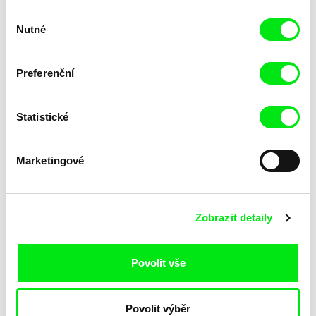
Výběr
Nutné
souhlasu
Preferenční
Statistické
Lubomír Beneš
Lubomír Beneš
Pat a Mat: Porucha
Pat a Mat: Pračka
Marketingové
Zobrazit detaily
Povolit vše
Lubomír Beneš
Lubomír Beneš
Povolit výběr