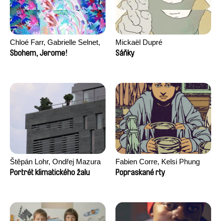
Chloé Farr, Gabrielle Selnet,
Mickaël Dupré
Adam Sillard
Sbohem, Jerome!
Sáňky
Štěpán Lohr, Ondřej Mazura
Fabien Corre, Kelsi Phung
Portrét klimatického žalu
Popraskané rty