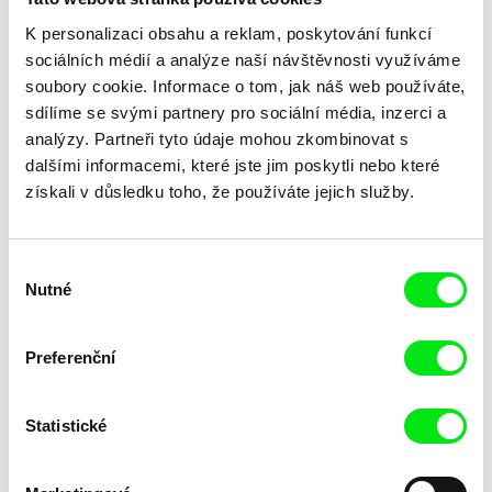
K personalizaci obsahu a reklam, poskytování funkcí
sociálních médií a analýze naší návštěvnosti využíváme
soubory cookie. Informace o tom, jak náš web používáte,
sdílíme se svými partnery pro sociální média, inzerci a
analýzy. Partneři tyto údaje mohou zkombinovat s
dalšími informacemi, které jste jim poskytli nebo které
Laila Pakalniņa
získali v důsledku toho, že používáte jejich služby.
Lžička
Výběr
Nutné
souhlasu
Preferenční
Statistické
Trinidad Plass Caussade,
Tomáš Bojar, Rozálie
Titouan Tillier, Isaac Wenzek
Kohoutová
Lidské zdroje
Letní hokej