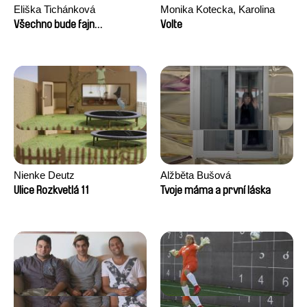
Eliška Tichánková
Monika Kotecka, Karolina
Poryzała
Všechno bude fajn…
Volte
Nienke Deutz
Alžběta Bušová
Ulice Rozkvetlá 11
Tvoje máma a první láska