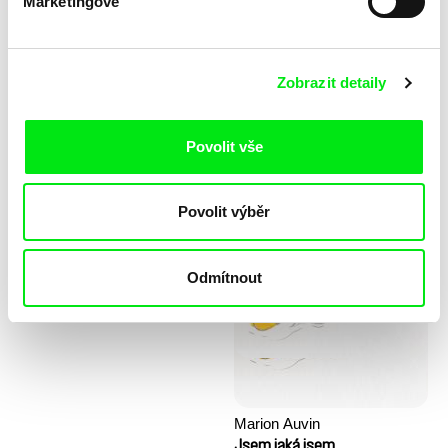
Marketingové
Zobrazit detaily
Povolit vše
Stela Joudal
Povolit výběr
KO but happy
Kopec prvních kroků
Odmítnout
Marion Auvin
Jsem jaká jsem