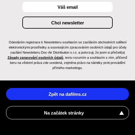
Odesláním registrace k Newsletteru souhlasím se zasíláním obchodních sdělení
elektronickými prostředky a souvisejícím zpracováním osobních údajů pro účely
zasílání Newsletteru Doc-Air Distribution s.r.o. a potvrzuji, že jsem si přečetl(a)
Zásady zpracování osobních údajů
, textu rozumím a souhlasím s ním, přičemž
beru na vědomí práva zde uvedená, zejména právo na námitky proti provádění
přímého marketingu.
Zpět na dafilms.cz
Na začátek stránky