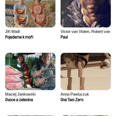
Jiří Mádl
Victor van Vloten, Robert van
Wingerden
Pojedeme k moři
Paul
Maciej Jankowski
Anna Pawluczuk
Ovoce a zelenina
One Two Zero