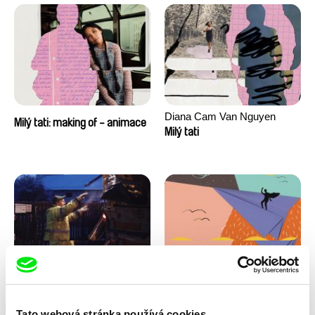
Diana Cam Van Nguyen
Milý tati: making of - animace
Milý tati
Kryštof Zvolánek
Masterclass s Noelem
Mezi odpady
Brownem
Tato webová stránka používá cookies