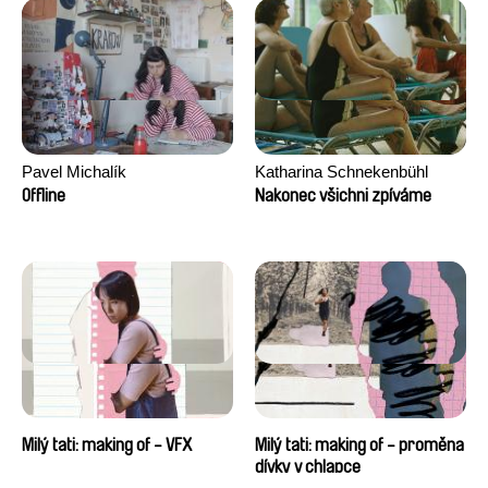
Pavel Michalík
Katharina Schnekenbühl
Offline
Nakonec všichni zpíváme
Milý tati: making of - VFX
Milý tati: making of - proměna
dívky v chlapce