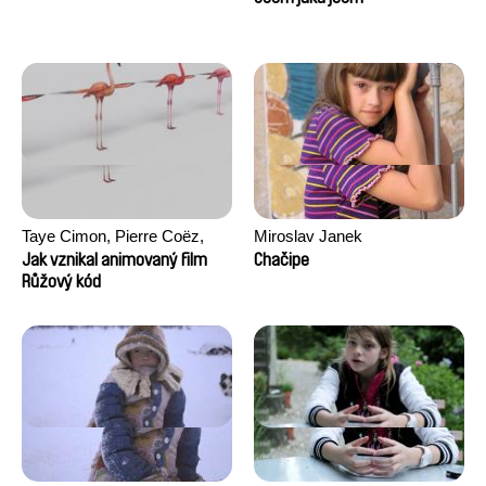
Taye Cimon, Pierre Coëz,
Miroslav Janek
Julie Groux, Sandra Leydier,
Jak vznikal animovaný film
Chačipe
Manuarii Morel, Romain
Růžový kód
Seisson