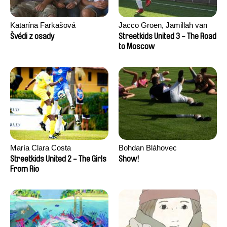
Katarína Farkašová
Jacco Groen, Jamillah van
der Hulst
Švédi z osady
Streetkids United 3 - The Road
to Moscow
María Clara Costa
Bohdan Bláhovec
Streetkids United 2 - The Girls
Show!
From Rio