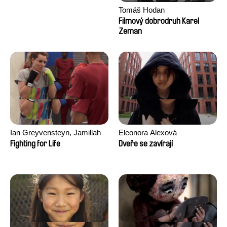
Tomáš Hodan
Filmový dobrodruh Karel
Zeman
Ian Greyvensteyn, Jamillah
Eleonora Alexová
van der Hulst
Fighting for Life
Dveře se zavírají