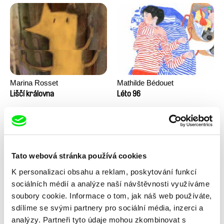
Marina Rosset
Mathilde Bédouet
Liščí královna
Léto 96
Tato webová stránka používá cookies
K personalizaci obsahu a reklam, poskytování funkcí
sociálních médií a analýze naší návštěvnosti využíváme
soubory cookie. Informace o tom, jak náš web používáte,
sdílíme se svými partnery pro sociální média, inzerci a
Junior Chats: Rozhovory s
Junior Chats: Rozhovor se
návštěvníky festivalu
Zuzanou Piussi
analýzy. Partneři tyto údaje mohou zkombinovat s