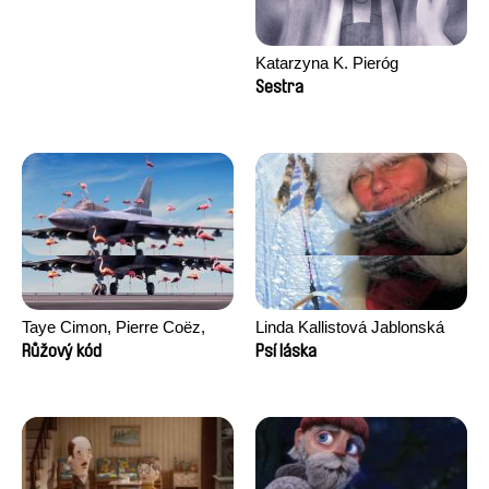
Katarzyna K. Pieróg
Sestra
Taye Cimon, Pierre Coëz,
Linda Kallistová Jablonská
Julie Groux, Sandra Leydier,
Růžový kód
Psí láska
Manuarii Morel, Romain
Seisson