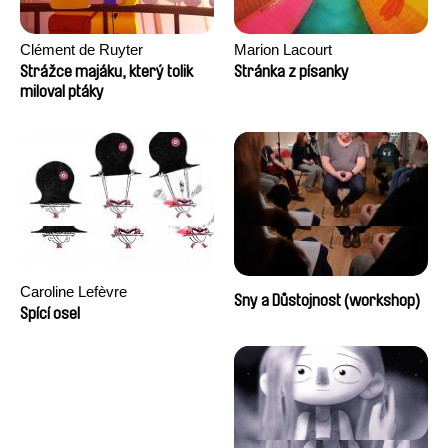
Clément de Ruyter
Marion Lacourt
Strážce majáku, který tolik
Stránka z písanky
miloval ptáky
Caroline Lefèvre
Sny a Důstojnost (workshop)
Spící osel