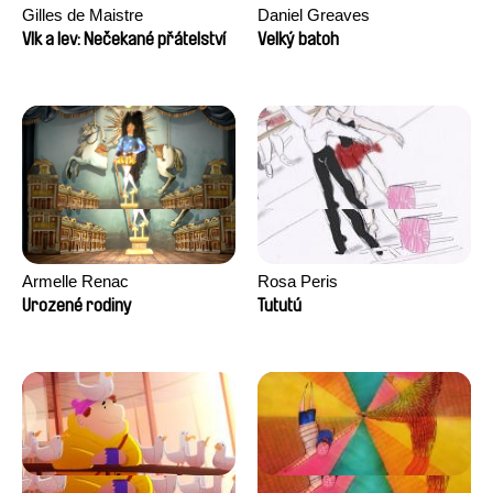
Gilles de Maistre
Daniel Greaves
Vlk a lev: Nečekané přátelství
Velký batoh
Armelle Renac
Rosa Peris
Urozené rodiny
Tututú