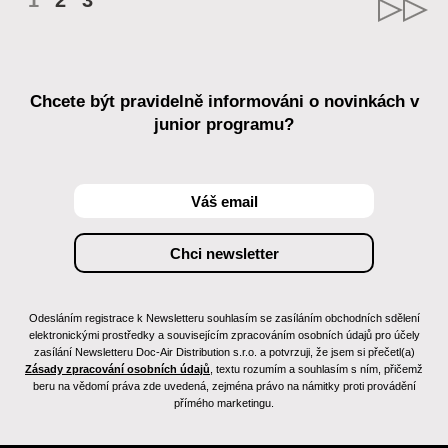
1
2
3
Chcete být pravidelně informováni o novinkách v
junior programu?
Odesláním registrace k Newsletteru souhlasím se zasíláním obchodních sdělení
elektronickými prostředky a souvisejícím zpracováním osobních údajů pro účely
zasílání Newsletteru Doc-Air Distribution s.r.o. a potvrzuji, že jsem si přečetl(a)
Zásady zpracování osobních údajů
, textu rozumím a souhlasím s ním, přičemž
beru na vědomí práva zde uvedená, zejména právo na námitky proti provádění
přímého marketingu.