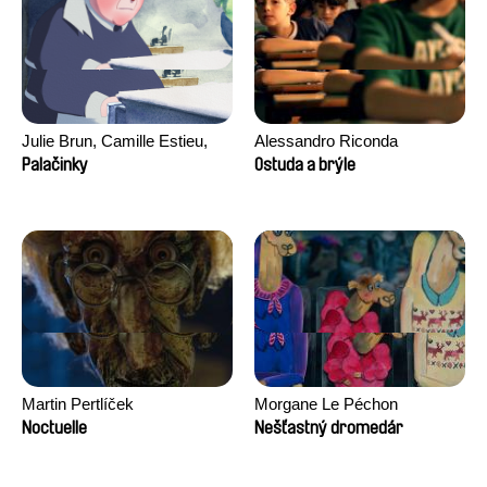
Julie Brun, Camille Estieu,
Alessandro Riconda
Jiamin Peng
Palačinky
Ostuda a brýle
Martin Pertlíček
Morgane Le Péchon
Noctuelle
Nešťastný dromedár