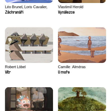
Léo Brunel, Loris Cavalier,
Vlastimil Herold
Camille Jalabert, Oscar Malet
Záchranáři
Vynálezce
Robert Löbel
Camille​ ​ ​Alméras
Vítr
U moře