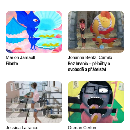
Marion Jamault
Johanna Bentz, Camilo
Colmenares, Sandra Dajani,
Filante
Bez hranic – příběhy o
Madeleine Dallmeyer, Nazgol
svobodě a přátelství
Emami, Diana Menestrey,
Khaled Nawal, Nada Riyad
Jessica Lafrance
Osman Cerfon