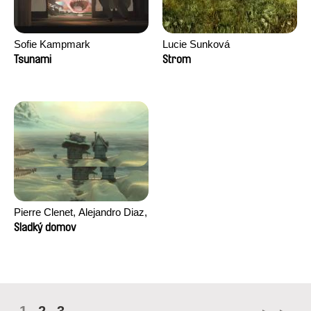
Sofie Kampmark
Lucie Sunková
Tsunami
Strom
Pierre Clenet, Alejandro Diaz,
Romain Mazevet, Stéphane
Sladký domov
Paccolat