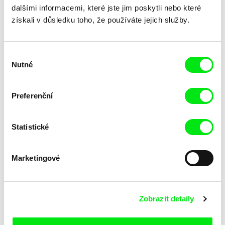
dalšími informacemi, které jste jim poskytli nebo které
získali v důsledku toho, že používáte jejich služby.
Výběr
Nutné
souhlasu
Junior Chats: Rozhovor s
Junior Chats: Filmařský
Preferenční
Petrem Kerekesem
workshop na Ji.hlava dětem
2024
Statistické
Marketingové
Zobrazit detaily
Junior Chats s Jindřichem
Junior Chats s Harunou
Andršem
Honcoop