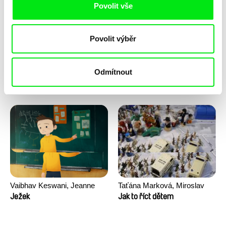
Povolit vše
Povolit výběr
Odmítnout
Junior Chats s Gretou
Junior Chats a TV Klapka
Stocklassa
Vaibhav Keswani, Jeanne
Taťána Marková, Miroslav
Laureau, Colombine Majou,
Trejtnar
Ježek
Jak to říct dětem
Morgane Mattard, Kaisa
Pirttinen, Jong-ha Yoon