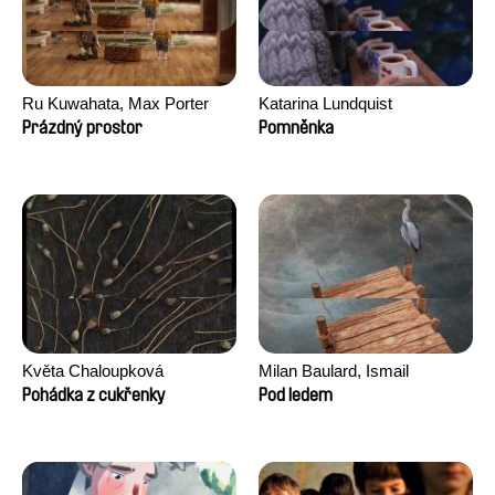
Ru Kuwahata, Max Porter
Katarina Lundquist
Prázdný prostor
Pomněnka
Květa Chaloupková
Milan Baulard, Ismail
(Přibylová)
Berrahma, Flore Dupont,
Pohádka z cukřenky
Pod ledem
Laurie Estampes, Quentin
Nory, Hugo Potin