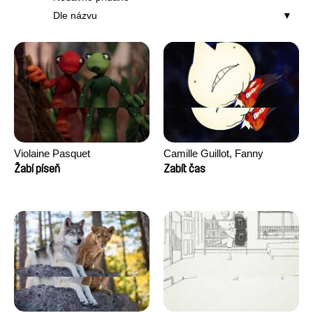
Dle názvu
Violaine Pasquet
Camille Guillot, Fanny
Hagdahl Sörebo, Aleksandra
Žabí píseň
Zabít čas
Krechman, Sarah Naciri,
Morgane Ravelonary,
Valentine Zhang