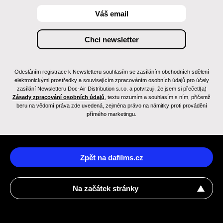
Odesláním registrace k Newsletteru souhlasím se zasíláním obchodních sdělení
elektronickými prostředky a souvisejícím zpracováním osobních údajů pro účely
zasílání Newsletteru Doc-Air Distribution s.r.o. a potvrzuji, že jsem si přečetl(a)
Zásady zpracování osobních údajů
, textu rozumím a souhlasím s ním, přičemž
beru na vědomí práva zde uvedená, zejména právo na námitky proti provádění
přímého marketingu.
Zpět na dafilms.cz
Na začátek stránky