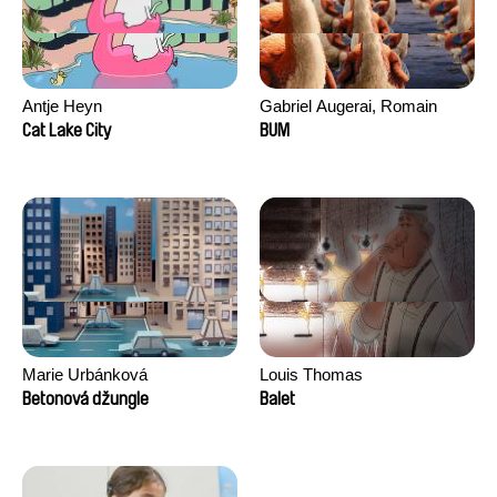
Antje Heyn
Gabriel Augerai, Romain
Augier, Laurie Pereira De
Cat Lake City
BUM
Figueiredo, Charles Di Cicco,
Yannick Jacquin
Marie Urbánková
Louis Thomas
Betonová džungle
Balet