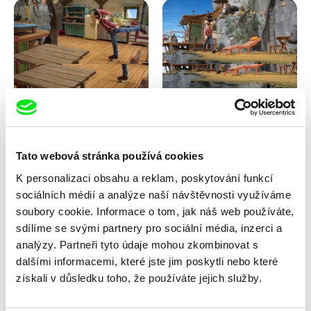
Kolja Saksida
Kolja Saksida
Koyaa: Kluzké mýdlo
Koyaa: Divoké lehátko
Tato webová stránka používá cookies
K personalizaci obsahu a reklam, poskytování funkcí
sociálních médií a analýze naší návštěvnosti využíváme
soubory cookie. Informace o tom, jak náš web používáte,
sdílíme se svými partnery pro sociální média, inzerci a
analýzy. Partneři tyto údaje mohou zkombinovat s
dalšími informacemi, které jste jim poskytli nebo které
Franka Sachse
Anni Oja
získali v důsledku toho, že používáte jejich služby.
Kočka a pták
Knír