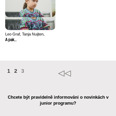
Leo Graf, Tanja Nuijten,
Raphael Stalder
A pak...
1
2
3
Chcete být pravidelně informováni o novinkách v
junior programu?