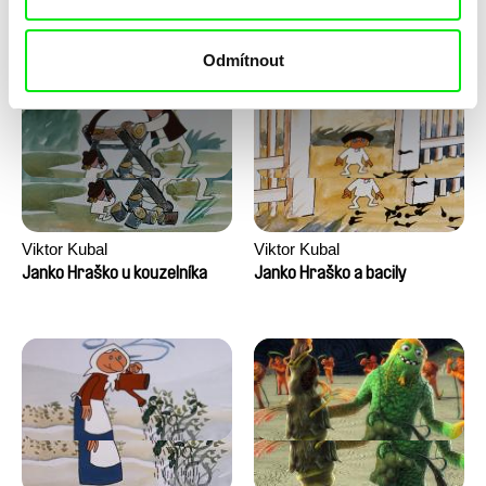
Dechorgnat, Tiphaine Klein,
Kajak
Jožinkovo vesmírní
Auguste Lefort, Antoine Rossi
dobrodružství
Odmítnout
Viktor Kubal
Viktor Kubal
Janko Hraško u kouzelníka
Janko Hraško a bacily