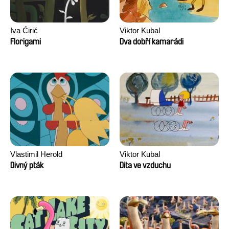
Iva Ćirić
Viktor Kubal
Florigami
Dva dobří kamarádi
Vlastimil Herold
Viktor Kubal
Divný pták
Dita ve vzduchu