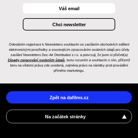
Odesláním registrace k Newsletteru souhlasím se zasíláním obchodních sdělení
elektronickými prostředky a souvisejícím zpracováním osobních údajů pro účely
zasílání Newsletteru Doc-Air Distribution s.r.o. a potvrzuji, že jsem si přečetl(a)
Zásady zpracování osobních údajů
, textu rozumím a souhlasím s ním, přičemž
beru na vědomí práva zde uvedená, zejména právo na námitky proti provádění
přímého marketingu.
Zpět na dafilms.cz
Na začátek stránky