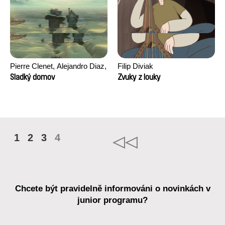
Pierre Clenet, Alejandro Diaz,
Filip Diviak
Romain Mazevet, Stéphane
Sladký domov
Zvuky z louky
Paccolat
1
2
3
4
Chcete být pravidelně informováni o novinkách v
junior programu?