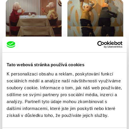
Lubomír Beneš
Lubomír Beneš
Pat a Mat: Kuťáci
Pat a Mat: Malování
Tato webová stránka používá cookies
K personalizaci obsahu a reklam, poskytování funkcí
sociálních médií a analýze naší návštěvnosti využíváme
soubory cookie. Informace o tom, jak náš web používáte,
sdílíme se svými partnery pro sociální média, inzerci a
analýzy. Partneři tyto údaje mohou zkombinovat s
dalšími informacemi, které jste jim poskytli nebo které
Lubomír Beneš
Lubomír Beneš
získali v důsledku toho, že používáte jejich služby.
Pat a Mat: Nábytek
Pat a Mat: Obraz