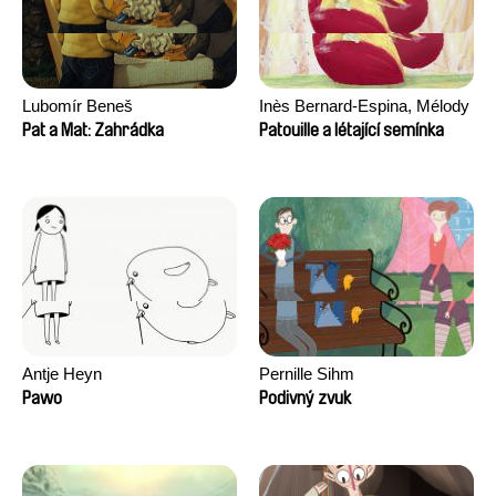
Lubomír Beneš
Inès Bernard-Espina, Mélody
Boulissière, Clémentine
Pat a Mat: Zahrádka
Patouille a létající semínka
Campos
Antje Heyn
Pernille Sihm
Pawo
Podivný zvuk