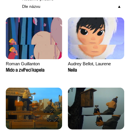
Dle názvu
Roman Guillanton
Audrey Bellot, Laurene
Desoutter, Amandine
Mido a zvířecí kapela
Neila
Fernandes, Ludivine
Lahaeye, Lucas Langou,
David Tabar, Guillaume
Vezzoli, Eline Zhang