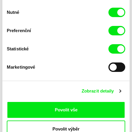
Výběr
Nutné
souhlasu
Preferenční
Statistické
Lubomír Beneš
Lubomír Beneš
Pat a Mat: Porucha
Pat a Mat: Pračka
Marketingové
Zobrazit detaily
Povolit vše
Lubomír Beneš
Lubomír Beneš
Povolit výběr