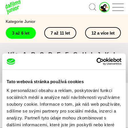
J
Domů
u
n
Kategorie Junior
i
o
3 až 6 let
7 až 11 let
12 a více let
r
ú
č
e
Vše
A
B
C
D
E
F
G
H
I
J
K
L
t
M
N
O
P
Q
R
S
T
U
V
W
X
Y
Z
#
Tato webová stránka používá cookies
K personalizaci obsahu a reklam, poskytování funkcí
sociálních médií a analýze naší návštěvnosti využíváme
soubory cookie. Informace o tom, jak náš web používáte,
sdílíme se svými partnery pro sociální média, inzerci a
Pro vybraná kritéria nebyl v katalogu nalezen žádný film.
analýzy. Partneři tyto údaje mohou zkombinovat s
dalšími informacemi, které jste jim poskytli nebo které