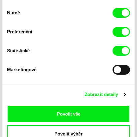
Výběr
Nutné
souhlasu
Preferenční
Statistické
Lubomír Beneš
Lubomír Beneš
Pat a Mat: Tapety
Pat a Mat: Tělocvična
Marketingové
Zobrazit detaily
Povolit vše
Lubomír Beneš
Lubomír Beneš
Povolit výběr