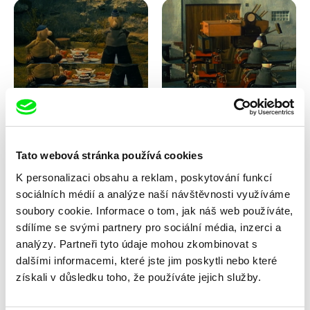
Lubomír Beneš
Lubomír Beneš
Pat a Mat: Snídaně v trávě
Pat a Mat: Stěhování
Tato webová stránka používá cookies
K personalizaci obsahu a reklam, poskytování funkcí
sociálních médií a analýze naší návštěvnosti využíváme
soubory cookie. Informace o tom, jak náš web používáte,
sdílíme se svými partnery pro sociální média, inzerci a
analýzy. Partneři tyto údaje mohou zkombinovat s
dalšími informacemi, které jste jim poskytli nebo které
Lubomír Beneš
Lubomír Beneš
získali v důsledku toho, že používáte jejich služby.
Pat a Mat: Střecha
Pat a Mat: Světlo