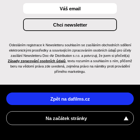
Odesláním registrace k Newsletteru souhlasím se zasíláním obchodních sdělení
elektronickými prostředky a souvisejícím zpracováním osobních údajů pro účely
zasílání Newsletteru Doc-Air Distribution s.r.o. a potvrzuji, že jsem si přečetl(a)
Zásady zpracování osobních údajů
, textu rozumím a souhlasím s ním, přičemž
beru na vědomí práva zde uvedená, zejména právo na námitky proti provádění
přímého marketingu.
Zpět na dafilms.cz
Na začátek stránky