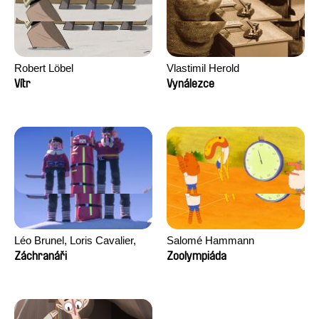
Robert Löbel
Vlastimil Herold
Vítr
Vynálezce
Léo Brunel, Loris Cavalier,
Salomé Hammann
Camille Jalabert, Oscar Malet
Záchranáři
Zoolympiáda