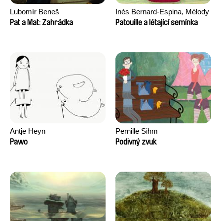
Lubomír Beneš
Inès Bernard-Espina, Mélody
Boulissière, Clémentine
Pat a Mat: Zahrádka
Patouille a létající semínka
Campos
Antje Heyn
Pernille Sihm
Pawo
Podivný zvuk