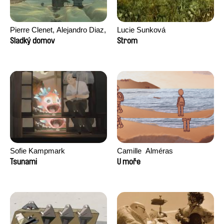
Pierre Clenet, Alejandro Diaz,
Lucie Sunková
Romain Mazevet, Stéphane
Sladký domov
Strom
Paccolat
Sofie Kampmark
Camille​ ​ ​Alméras
Tsunami
U moře