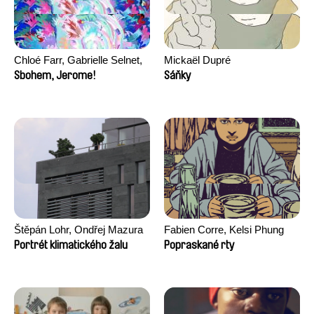
Chloé Farr, Gabrielle Selnet,
Mickaël Dupré
Adam Sillard
Sbohem, Jerome!
Sáňky
Štěpán Lohr, Ondřej Mazura
Fabien Corre, Kelsi Phung
Portrét klimatického žalu
Popraskané rty