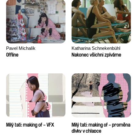
Pavel Michalík
Katharina Schnekenbühl
Offline
Nakonec všichni zpíváme
Milý tati: making of - VFX
Milý tati: making of - proměna
dívky v chlapce