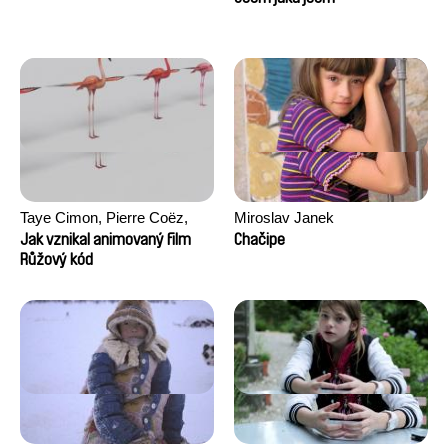
Taye Cimon, Pierre Coëz,
Miroslav Janek
Julie Groux, Sandra Leydier,
Jak vznikal animovaný film
Chačipe
Manuarii Morel, Romain
Růžový kód
Seisson