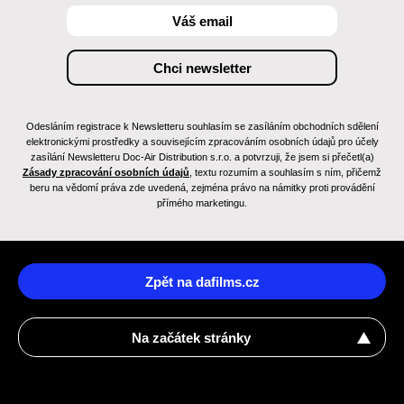
Odesláním registrace k Newsletteru souhlasím se zasíláním obchodních sdělení
elektronickými prostředky a souvisejícím zpracováním osobních údajů pro účely
zasílání Newsletteru Doc-Air Distribution s.r.o. a potvrzuji, že jsem si přečetl(a)
Zásady zpracování osobních údajů
, textu rozumím a souhlasím s ním, přičemž
beru na vědomí práva zde uvedená, zejména právo na námitky proti provádění
přímého marketingu.
Zpět na dafilms.cz
Na začátek stránky