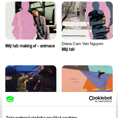
Diana Cam Van Nguyen
Milý tati: making of - animace
Milý tati
Kryštof Zvolánek
Masterclass s Noelem
Mezi odpady
Brownem
Tato webová stránka používá cookies