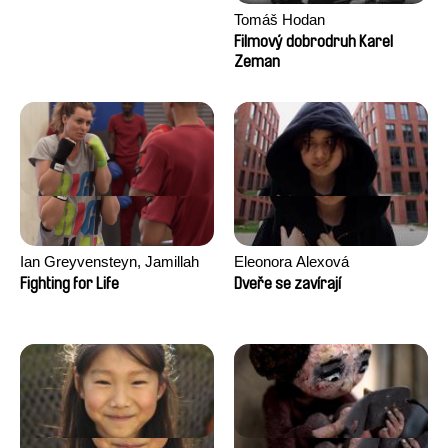
Tomáš Hodan
Filmový dobrodruh Karel
Zeman
Ian Greyvensteyn, Jamillah
Eleonora Alexová
van der Hulst
Fighting for Life
Dveře se zavírají