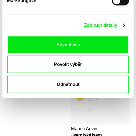
Marketingové
Zobrazit detaily
Povolit vše
Stela Joudal
Povolit výběr
KO but happy
Kopec prvních kroků
Odmítnout
Marion Auvin
Jsem jaká jsem