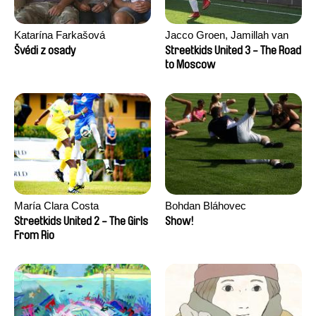
Katarína Farkašová
Jacco Groen, Jamillah van
der Hulst
Švédi z osady
Streetkids United 3 - The Road
to Moscow
María Clara Costa
Bohdan Bláhovec
Streetkids United 2 - The Girls
Show!
From Rio