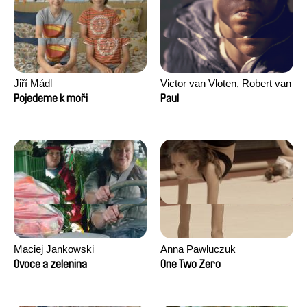
Jiří Mádl
Victor van Vloten, Robert van
Wingerden
Pojedeme k moři
Paul
Maciej Jankowski
Anna Pawluczuk
Ovoce a zelenina
One Two Zero