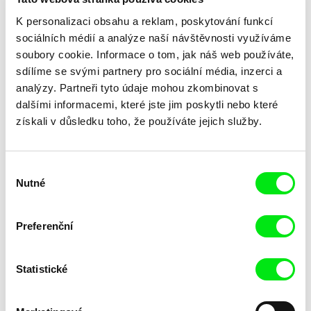
K personalizaci obsahu a reklam, poskytování funkcí
sociálních médií a analýze naší návštěvnosti využíváme
soubory cookie. Informace o tom, jak náš web používáte,
sdílíme se svými partnery pro sociální média, inzerci a
analýzy. Partneři tyto údaje mohou zkombinovat s
dalšími informacemi, které jste jim poskytli nebo které
Laila Pakalniņa
získali v důsledku toho, že používáte jejich služby.
Lžička
Výběr
Nutné
souhlasu
Preferenční
Statistické
Trinidad Plass Caussade,
Tomáš Bojar, Rozálie
Titouan Tillier, Isaac Wenzek
Kohoutová
Lidské zdroje
Letní hokej