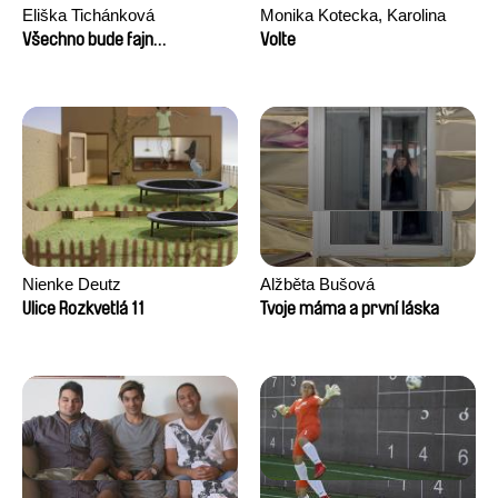
Eliška Tichánková
Monika Kotecka, Karolina
Poryzała
Všechno bude fajn…
Volte
Nienke Deutz
Alžběta Bušová
Ulice Rozkvetlá 11
Tvoje máma a první láska