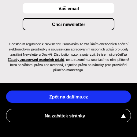
Odesláním registrace k Newsletteru souhlasím se zasíláním obchodních sdělení
elektronickými prostředky a souvisejícím zpracováním osobních údajů pro účely
zasílání Newsletteru Doc-Air Distribution s.r.o. a potvrzuji, že jsem si přečetl(a)
Zásady zpracování osobních údajů
, textu rozumím a souhlasím s ním, přičemž
beru na vědomí práva zde uvedená, zejména právo na námitky proti provádění
přímého marketingu.
Zpět na dafilms.cz
Na začátek stránky