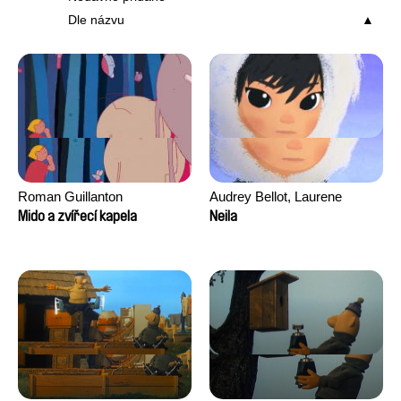
Dle názvu
Roman Guillanton
Audrey Bellot, Laurene
Desoutter, Amandine
Mido a zvířecí kapela
Neila
Fernandes, Ludivine
Lahaeye, Lucas Langou,
David Tabar, Guillaume
Vezzoli, Eline Zhang