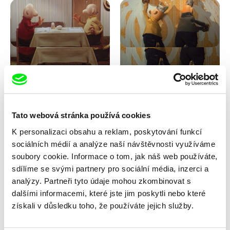
Lubomír Beneš
Lubomír Beneš
Pat a Mat: Kuťáci
Pat a Mat: Malování
Tato webová stránka používá cookies
K personalizaci obsahu a reklam, poskytování funkcí
sociálních médií a analýze naší návštěvnosti využíváme
soubory cookie. Informace o tom, jak náš web používáte,
sdílíme se svými partnery pro sociální média, inzerci a
analýzy. Partneři tyto údaje mohou zkombinovat s
dalšími informacemi, které jste jim poskytli nebo které
Lubomír Beneš
Lubomír Beneš
získali v důsledku toho, že používáte jejich služby.
Pat a Mat: Nábytek
Pat a Mat: Obraz