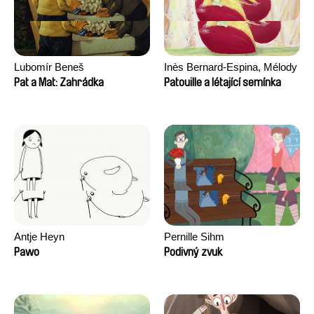
Lubomír Beneš
Inès Bernard-Espina, Mélody
Boulissière, Clémentine
Pat a Mat: Zahrádka
Patouille a létající semínka
Campos
Antje Heyn
Pernille Sihm
Pawo
Podivný zvuk