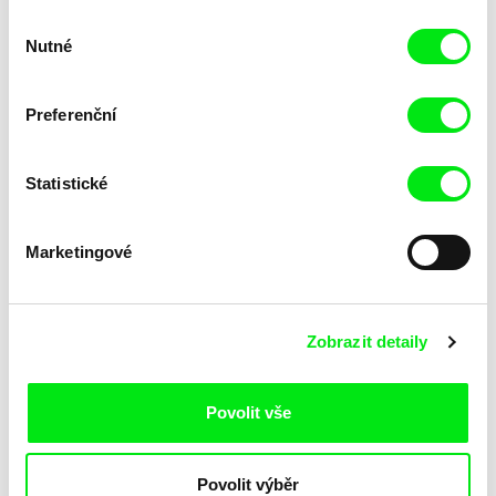
Výběr
Nutné
souhlasu
Preferenční
Statistické
Lubomír Beneš
Lubomír Beneš
Pat a Mat: Porucha
Pat a Mat: Pračka
Marketingové
Zobrazit detaily
Povolit vše
Lubomír Beneš
Lubomír Beneš
Povolit výběr