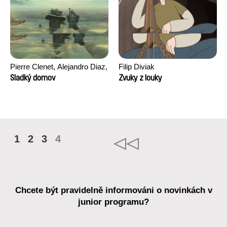
Pierre Clenet, Alejandro Diaz,
Filip Diviak
Romain Mazevet, Stéphane
Sladký domov
Zvuky z louky
Paccolat
1
2
3
4
Chcete být pravidelně informováni o novinkách v
junior programu?