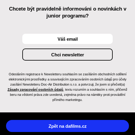
Chcete být pravidelně informováni o novinkách v
junior programu?
Odesláním registrace k Newsletteru souhlasím se zasíláním obchodních sdělení
elektronickými prostředky a souvisejícím zpracováním osobních údajů pro účely
zasílání Newsletteru Doc-Air Distribution s.r.o. a potvrzuji, že jsem si přečetl(a)
Zásady zpracování osobních údajů
, textu rozumím a souhlasím s ním, přičemž
beru na vědomí práva zde uvedená, zejména právo na námitky proti provádění
přímého marketingu.
Zpět na dafilms.cz