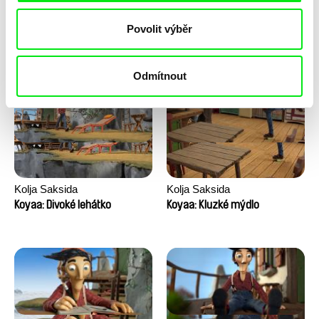
Anni Oja
Franka Sachse
Povolit výběr
Knír
Kočka a pták
Odmítnout
Kolja Saksida
Kolja Saksida
Koyaa: Divoké lehátko
Koyaa: Kluzké mýdlo