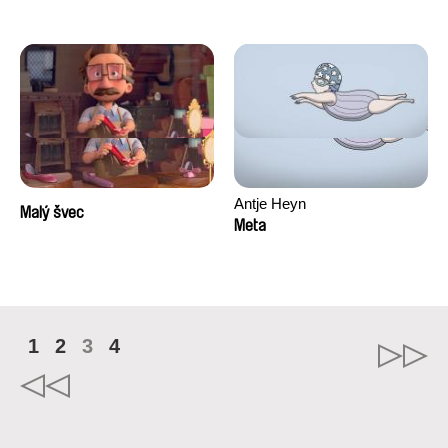
Antje Heyn
Malý švec
Meta
1
2
3
4