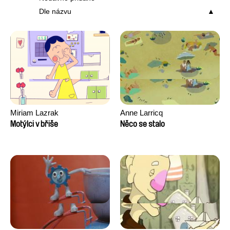
Dle názvu
Miriam Lazrak
Anne Larricq
Motýlci v břiše
Něco se stalo