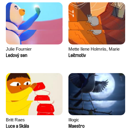
Julie Fournier
Mette Ilene Holmriis, Marie
Jørgensen, Jeanette
Ledový sen
Leitmotiv
Nørgaard, Marie Thorhauge
Britt Raes
Illogic
Luce a Skála
Maestro