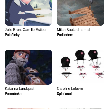
Julie Brun, Camille Estieu,
Milan Baulard, Ismail
Jiamin Peng
Berrahma, Flore Dupont,
Palačinky
Pod ledem
Laurie Estampes, Quentin
Nory, Hugo Potin
Katarina Lundquist
Caroline Lefèvre
Pomněnka
Spící osel