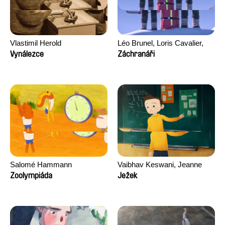
Vlastimil Herold
Léo Brunel, Loris Cavalier,
Camille Jalabert, Oscar Malet
Vynálezce
Záchranáři
Salomé Hammann
Vaibhav Keswani, Jeanne
Laureau, Colombine Majou,
Zoolympiáda
Ježek
Morgane Mattard, Kaisa
Pirttinen, Jong-ha Yoon