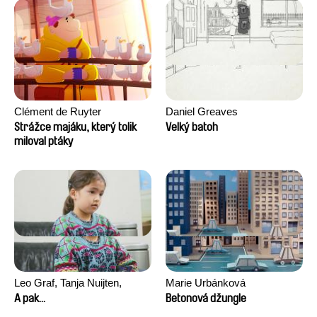
Clément de Ruyter
Daniel Greaves
Strážce majáku, který tolik
Velký batoh
miloval ptáky
Leo Graf, Tanja Nuijten,
Marie Urbánková
Raphael Stalder
A pak...
Betonová džungle