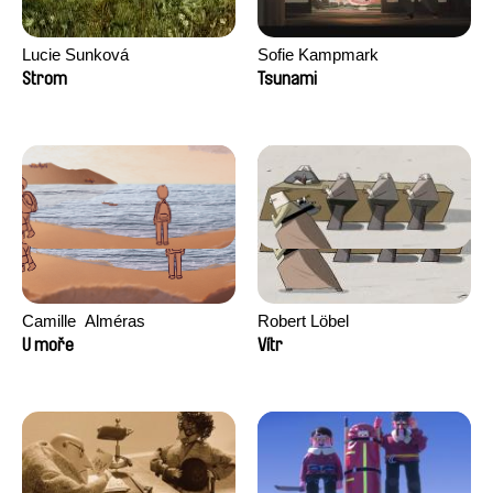
Lucie Sunková
Sofie Kampmark
Strom
Tsunami
Camille​ ​ ​Alméras
Robert Löbel
U moře
Vítr