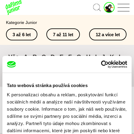
J
Domů
u
n
Kategorie Junior
i
o
3 až 6 let
7 až 11 let
12 a více let
r
ú
č
e
Vše
A
B
C
D
E
F
G
H
I
J
K
L
t
M
N
O
P
Q
R
S
T
U
V
W
X
Y
Z
#
Tato webová stránka používá cookies
K personalizaci obsahu a reklam, poskytování funkcí
sociálních médií a analýze naší návštěvnosti využíváme
soubory cookie. Informace o tom, jak náš web používáte,
sdílíme se svými partnery pro sociální média, inzerci a
Pro vybraná kritéria nebyl v katalogu nalezen žádný film.
analýzy. Partneři tyto údaje mohou zkombinovat s
dalšími informacemi, které jste jim poskytli nebo které