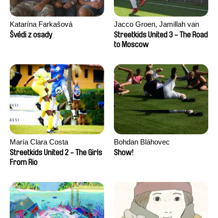
Katarína Farkašová
Jacco Groen, Jamillah van
der Hulst
Švédi z osady
Streetkids United 3 - The Road
to Moscow
María Clara Costa
Bohdan Bláhovec
Streetkids United 2 - The Girls
Show!
From Rio