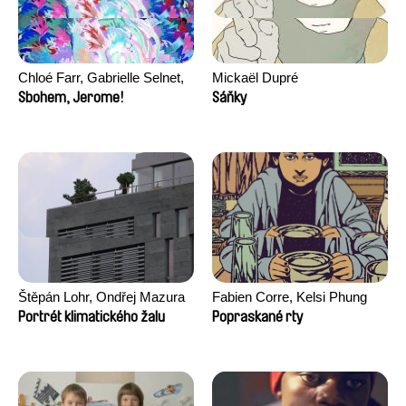
Chloé Farr, Gabrielle Selnet,
Mickaël Dupré
Adam Sillard
Sbohem, Jerome!
Sáňky
Štěpán Lohr, Ondřej Mazura
Fabien Corre, Kelsi Phung
Portrét klimatického žalu
Popraskané rty