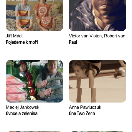
Jiří Mádl
Victor van Vloten, Robert van
Wingerden
Pojedeme k moři
Paul
Maciej Jankowski
Anna Pawluczuk
Ovoce a zelenina
One Two Zero