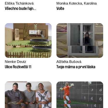
Eliška Tichánková
Monika Kotecka, Karolina
Poryzała
Všechno bude fajn…
Volte
Nienke Deutz
Alžběta Bušová
Ulice Rozkvetlá 11
Tvoje máma a první láska