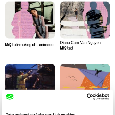
Diana Cam Van Nguyen
Milý tati: making of - animace
Milý tati
Kryštof Zvolánek
Masterclass s Noelem
Mezi odpady
Brownem
Tato webová stránka používá cookies