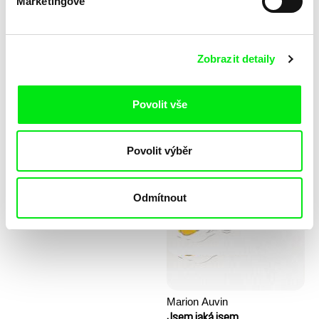
Marketingové
Zobrazit detaily
Povolit vše
Stela Joudal
Povolit výběr
KO but happy
Kopec prvních kroků
Odmítnout
Marion Auvin
Jsem jaká jsem