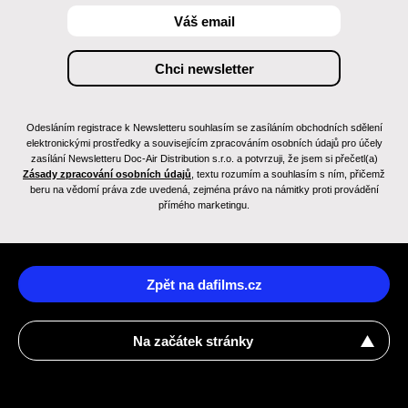
Odesláním registrace k Newsletteru souhlasím se zasíláním obchodních sdělení
elektronickými prostředky a souvisejícím zpracováním osobních údajů pro účely
zasílání Newsletteru Doc-Air Distribution s.r.o. a potvrzuji, že jsem si přečetl(a)
Zásady zpracování osobních údajů
, textu rozumím a souhlasím s ním, přičemž
beru na vědomí práva zde uvedená, zejména právo na námitky proti provádění
přímého marketingu.
Zpět na dafilms.cz
Na začátek stránky