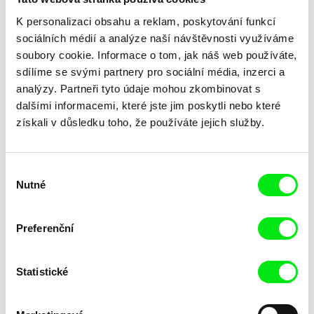
K personalizaci obsahu a reklam, poskytování funkcí
sociálních médií a analýze naší návštěvnosti využíváme
soubory cookie. Informace o tom, jak náš web používáte,
sdílíme se svými partnery pro sociální média, inzerci a
analýzy. Partneři tyto údaje mohou zkombinovat s
dalšími informacemi, které jste jim poskytli nebo které
Laila Pakalniņa
získali v důsledku toho, že používáte jejich služby.
Lžička
Výběr
Nutné
souhlasu
Preferenční
Statistické
Trinidad Plass Caussade,
Tomáš Bojar, Rozálie
Titouan Tillier, Isaac Wenzek
Kohoutová
Lidské zdroje
Letní hokej