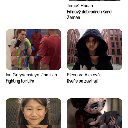
Tomáš Hodan
Filmový dobrodruh Karel
Zeman
Ian Greyvensteyn, Jamillah
Eleonora Alexová
van der Hulst
Fighting for Life
Dveře se zavírají