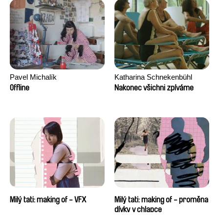
Pavel Michalík
Katharina Schnekenbühl
Offline
Nakonec všichni zpíváme
Milý tati: making of - VFX
Milý tati: making of - proměna
dívky v chlapce