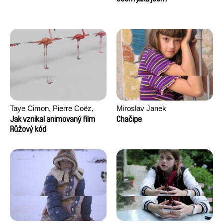
Taye Cimon, Pierre Coëz,
Miroslav Janek
Julie Groux, Sandra Leydier,
Jak vznikal animovaný film
Chačipe
Manuarii Morel, Romain
Růžový kód
Seisson