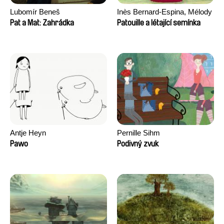
Lubomír Beneš
Inès Bernard-Espina, Mélody
Boulissière, Clémentine
Pat a Mat: Zahrádka
Patouille a létající semínka
Campos
Antje Heyn
Pernille Sihm
Pawo
Podivný zvuk