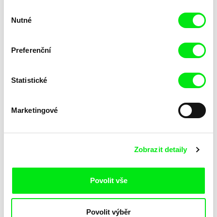
Výběr
Nutné
souhlasu
Preferenční
Statistické
Lubomír Beneš
Lubomír Beneš
Pat a Mat: Tapety
Pat a Mat: Tělocvična
Marketingové
Zobrazit detaily
Povolit vše
Lubomír Beneš
Lubomír Beneš
Povolit výběr