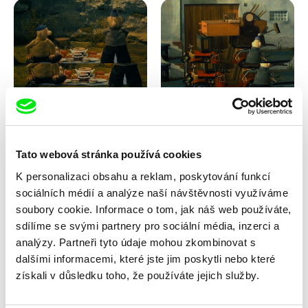
Lubomír Beneš
Lubomír Beneš
Pat a Mat: Snídaně v trávě
Pat a Mat: Stěhování
Tato webová stránka používá cookies
K personalizaci obsahu a reklam, poskytování funkcí
sociálních médií a analýze naší návštěvnosti využíváme
soubory cookie. Informace o tom, jak náš web používáte,
sdílíme se svými partnery pro sociální média, inzerci a
analýzy. Partneři tyto údaje mohou zkombinovat s
dalšími informacemi, které jste jim poskytli nebo které
Lubomír Beneš
Lubomír Beneš
získali v důsledku toho, že používáte jejich služby.
Pat a Mat: Střecha
Pat a Mat: Světlo