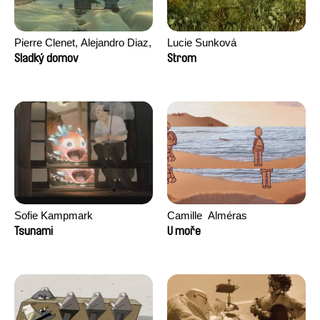
Pierre Clenet, Alejandro Diaz,
Lucie Sunková
Romain Mazevet, Stéphane
Sladký domov
Strom
Paccolat
Sofie Kampmark
Camille​ ​ ​Alméras
Tsunami
U moře