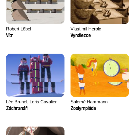
Robert Löbel
Vlastimil Herold
Vítr
Vynálezce
Léo Brunel, Loris Cavalier,
Salomé Hammann
Camille Jalabert, Oscar Malet
Záchranáři
Zoolympiáda