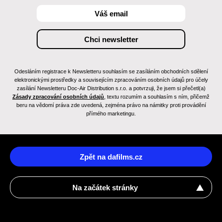
Odesláním registrace k Newsletteru souhlasím se zasíláním obchodních sdělení
elektronickými prostředky a souvisejícím zpracováním osobních údajů pro účely
zasílání Newsletteru Doc-Air Distribution s.r.o. a potvrzuji, že jsem si přečetl(a)
Zásady zpracování osobních údajů
, textu rozumím a souhlasím s ním, přičemž
beru na vědomí práva zde uvedená, zejména právo na námitky proti provádění
přímého marketingu.
Zpět na dafilms.cz
Na začátek stránky