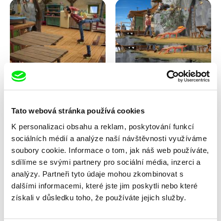
Kolja Saksida
Kolja Saksida
Koyaa: Kluzké mýdlo
Koyaa: Divoké lehátko
Tato webová stránka používá cookies
K personalizaci obsahu a reklam, poskytování funkcí
sociálních médií a analýze naší návštěvnosti využíváme
soubory cookie. Informace o tom, jak náš web používáte,
sdílíme se svými partnery pro sociální média, inzerci a
analýzy. Partneři tyto údaje mohou zkombinovat s
dalšími informacemi, které jste jim poskytli nebo které
Franka Sachse
Anni Oja
získali v důsledku toho, že používáte jejich služby.
Kočka a pták
Knír