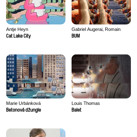
Antje Heyn
Gabriel Augerai, Romain
Augier, Laurie Pereira De
Cat Lake City
BUM
Figueiredo, Charles Di Cicco,
Yannick Jacquin
Marie Urbánková
Louis Thomas
Betonová džungle
Balet