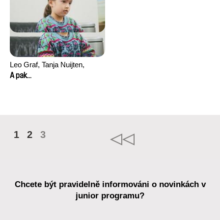
Leo Graf, Tanja Nuijten,
Raphael Stalder
A pak...
1
2
3
Chcete být pravidelně informováni o novinkách v
junior programu?