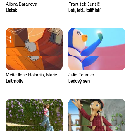
Aliona Baranova
František Jurišič
Lístek
Letí, letí... talíř letí
Mette Ilene Holmriis, Marie
Julie Fournier
Jørgensen, Jeanette
Leitmotiv
Ledový sen
Nørgaard, Marie Thorhauge