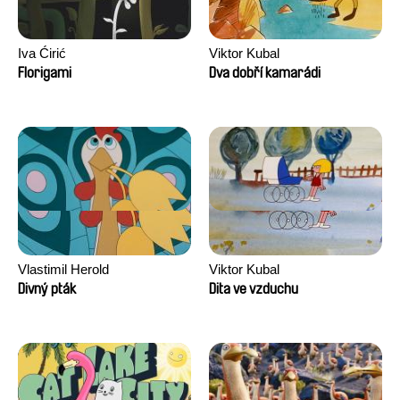
Iva Ćirić
Viktor Kubal
Florigami
Dva dobří kamarádi
Vlastimil Herold
Viktor Kubal
Divný pták
Dita ve vzduchu