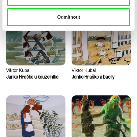
Dechorgnat, Tiphaine Klein,
Kajak
Jožinkovo vesmírní
Auguste Lefort, Antoine Rossi
dobrodružství
Odmítnout
Viktor Kubal
Viktor Kubal
Janko Hraško u kouzelníka
Janko Hraško a bacily