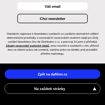
Odesláním registrace k Newsletteru souhlasím se zasíláním obchodních sdělení
elektronickými prostředky a souvisejícím zpracováním osobních údajů pro účely
zasílání Newsletteru Doc-Air Distribution s.r.o. a potvrzuji, že jsem si přečetl(a)
Zásady zpracování osobních údajů
, textu rozumím a souhlasím s ním, přičemž
beru na vědomí práva zde uvedená, zejména právo na námitky proti provádění
přímého marketingu.
Zpět na dafilms.cz
Na začátek stránky