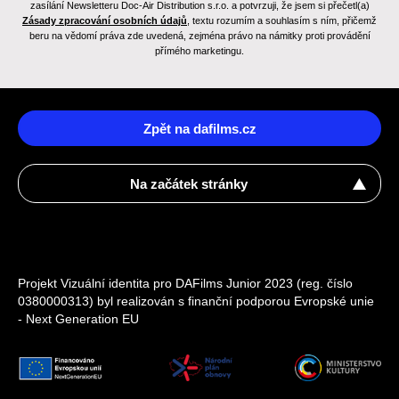
zasílání Newsletteru Doc-Air Distribution s.r.o. a potvrzuji, že jsem si přečetl(a)
Zásady zpracování osobních údajů
, textu rozumím a souhlasím s ním, přičemž
beru na vědomí práva zde uvedená, zejména právo na námitky proti provádění
přímého marketingu.
Zpět na dafilms.cz
Na začátek stránky
Projekt Vizuální identita pro DAFilms Junior 2023 (reg. číslo
0380000313) byl realizován s finanční podporou Evropské unie
- Next Generation EU