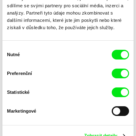
Britt Raes
Marina Rosset
sdílíme se svými partnery pro sociální média, inzerci a
Luce a Skála
Liščí královna
analýzy. Partneři tyto údaje mohou zkombinovat s
dalšími informacemi, které jste jim poskytli nebo které
získali v důsledku toho, že používáte jejich služby.
Výběr
Nutné
souhlasu
Preferenční
Trinidad Plass Caussade,
Mathilde Bédouet
Titouan Tillier, Isaac Wenzek
Lidské zdroje
Léto 96
Statistické
Marketingové
Zobrazit detaily