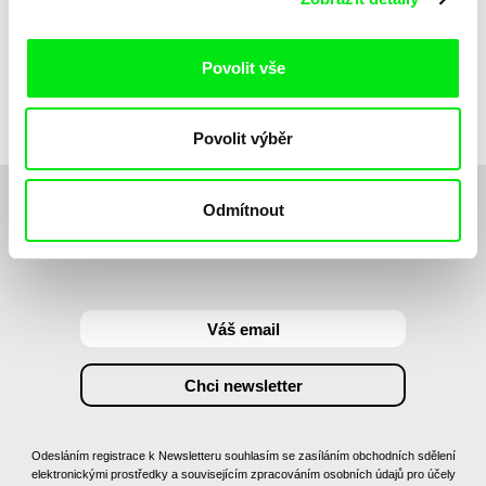
Jean-Stéphane Bron
Britt Raes
Povolit vše
Hodina kinematografie
Catherine
Povolit výběr
Odmítnout
Chcete být pravidelně informováni o novinkách v
junior programu?
Odesláním registrace k Newsletteru souhlasím se zasíláním obchodních sdělení
elektronickými prostředky a souvisejícím zpracováním osobních údajů pro účely