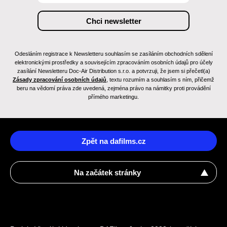
Odesláním registrace k Newsletteru souhlasím se zasíláním obchodních sdělení
elektronickými prostředky a souvisejícím zpracováním osobních údajů pro účely
zasílání Newsletteru Doc-Air Distribution s.r.o. a potvrzuji, že jsem si přečetl(a)
Zásady zpracování osobních údajů
, textu rozumím a souhlasím s ním, přičemž
beru na vědomí práva zde uvedená, zejména právo na námitky proti provádění
přímého marketingu.
Zpět na dafilms.cz
Na začátek stránky