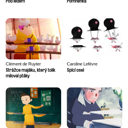
Berrahma, Flore Dupont,
Pod ledem
Pomněnka
Laurie Estampes, Quentin
Nory, Hugo Potin
Clément de Ruyter
Caroline Lefèvre
Strážce majáku, který tolik
Spící osel
miloval ptáky