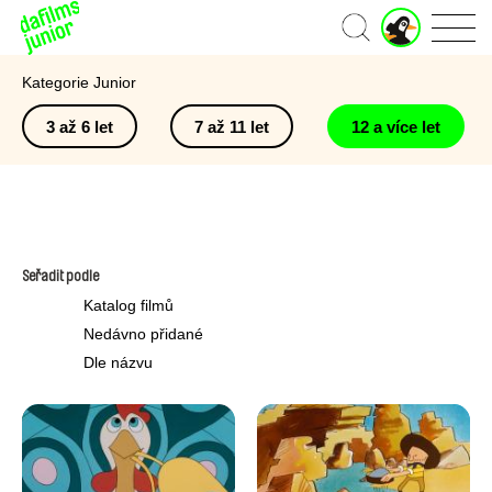
J
Domů
u
n
Kategorie Junior
i
o
3 až 6 let
7 až 11 let
12 a více let
r
ú
č
e
t
Seřadit podle
Katalog filmů
Nedávno přidané
Dle názvu