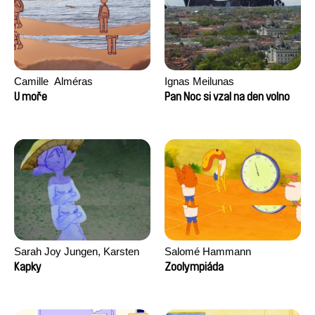
Camille​ ​ ​Alméras
Ignas Meilunas
U moře
Pan Noc si vzal na den volno
Sarah Joy Jungen, Karsten
Salomé Hammann
Kjærulf-Hoop
Kapky
Zoolympiáda