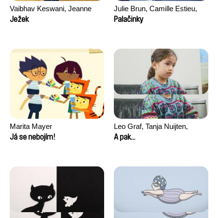
Vaibhav Keswani, Jeanne
Julie Brun, Camille Estieu,
Laureau, Colombine Majou,
Jiamin Peng
Ježek
Palačinky
Morgane Mattard, Kaisa
Pirttinen, Jong-ha Yoon
Marita Mayer
Leo Graf, Tanja Nuijten,
Raphael Stalder
Já se nebojím!
A pak...