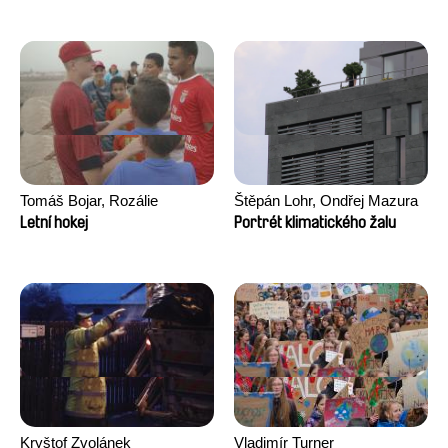
Tomáš Bojar, Rozálie
Štěpán Lohr, Ondřej Mazura
Kohoutová
Letní hokej
Portrét klimatického žalu
Kryštof Zvolánek
Vladimír Turner