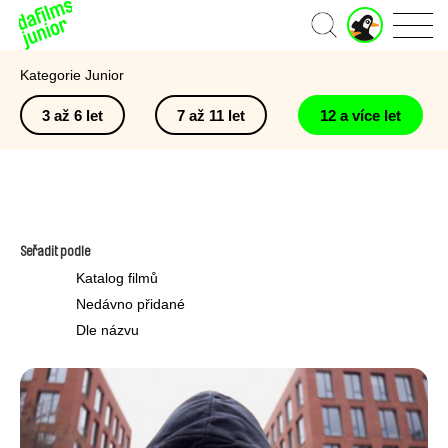
J
Domů
u
n
Kategorie Junior
i
o
3 až 6 let
7 až 11 let
12 a více let
r
ú
č
e
t
Seřadit podle
Katalog filmů
Nedávno přidané
Dle názvu