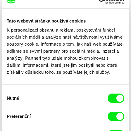
Marion Auvin
Masterclass s Noelem
Jsem jaká jsem
Tato webová stránka používá cookies
Brownem
K personalizaci obsahu a reklam, poskytování funkcí
sociálních médií a analýze naší návštěvnosti využíváme
soubory cookie. Informace o tom, jak náš web používáte,
sdílíme se svými partnery pro sociální média, inzerci a
analýzy. Partneři tyto údaje mohou zkombinovat s
dalšími informacemi, které jste jim poskytli nebo které
získali v důsledku toho, že používáte jejich služby.
Andrea Sedláčková
Backstage
Výběr
Nutné
souhlasu
Preferenční