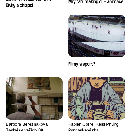
Milý tati: making of - animace
Dívky a chlapci
Filmy a sport?
Barbora Berezňáková
Fabien Corre, Kelsi Phung
Zeptej se vašich: 68
Popraskané rty