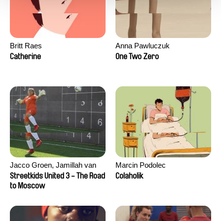
Britt Raes
Anna Pawluczuk
Catherine
One Two Zero
Jacco Groen, Jamillah van
Marcin Podolec
der Hulst
Streetkids United 3 - The Road
Colaholik
to Moscow