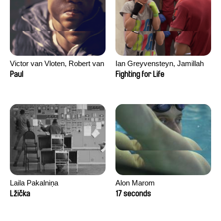
Victor van Vloten, Robert van
Ian Greyvensteyn, Jamillah
Wingerden
van der Hulst
Paul
Fighting for Life
Laila Pakalniņa
Alon Marom
Lžička
17 seconds