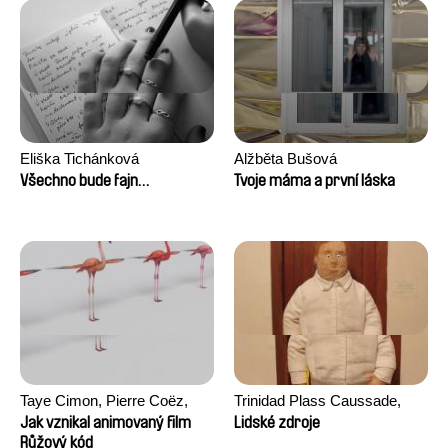
Eliška Tichánková
Alžběta Bušová
Všechno bude fajn…
Tvoje máma a první láska
Taye Cimon, Pierre Coëz,
Trinidad Plass Caussade,
Julie Groux, Sandra Leydier,
Titouan Tillier, Isaac Wenzek
Jak vznikal animovaný film
Lidské zdroje
Manuarii Morel, Romain
Růžový kód