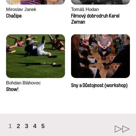
Miroslav Janek
Tomáš Hodan
Chačipe
Filmový dobrodruh Karel
Zeman
Bohdan Bláhovec
Sny a Důstojnost (workshop)
Show!
1
2
3
4
5