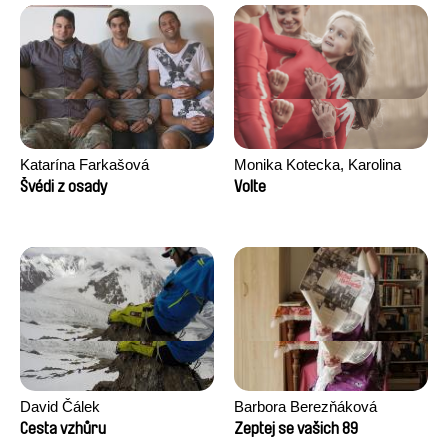
Katarína Farkašová
Monika Kotecka, Karolina
Poryzała
Švédi z osady
Volte
David Čálek
Barbora Berezňáková
Cesta vzhůru
Zeptej se vašich 89