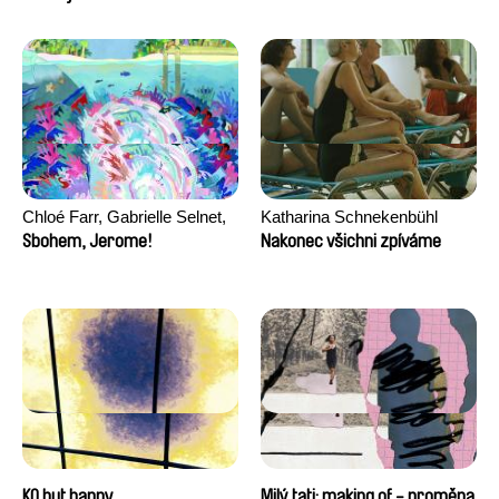
Seisson
Chloé Farr, Gabrielle Selnet,
Katharina Schnekenbühl
Adam Sillard
Sbohem, Jerome!
Nakonec všichni zpíváme
KO but happy
Milý tati: making of - proměna