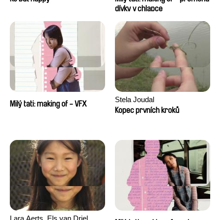
dívky v chlapce
Stela Joudal
Milý tati: making of - VFX
Kopec prvních kroků
Lara Aerts, Els van Driel